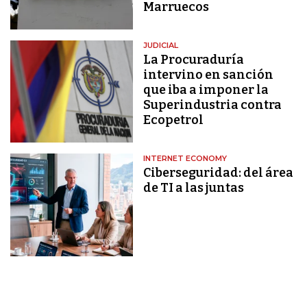
Marruecos
JUDICIAL
La Procuraduría
intervino en sanción
que iba a imponer la
Superindustria contra
Ecopetrol
INTERNET ECONOMY
Ciberseguridad: del área
de TI a las juntas