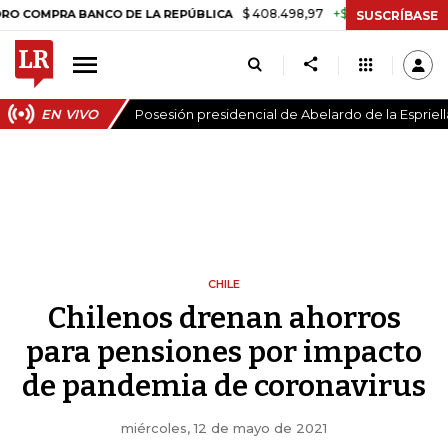
$ 408.498,97
+$ 8.753,81
+2,19%
RA BANCO DE LA REPÚBLICA
TAS
SUSCRÍBASE
EN VIVO
Posesión presidencial de Abelardo de la Espriell
CHILE
Chilenos drenan ahorros
para pensiones por impacto
de pandemia de coronavirus
miércoles, 12 de mayo de 2021