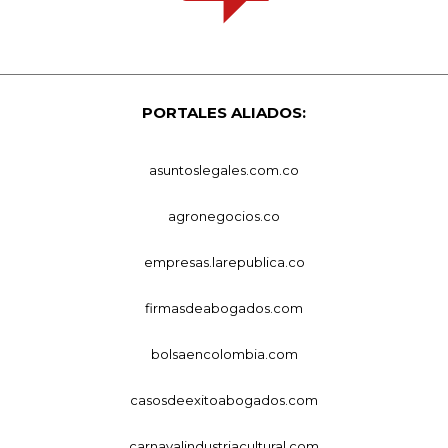
PORTALES ALIADOS:
asuntoslegales.com.co
agronegocios.co
empresas.larepublica.co
firmasdeabogados.com
bolsaencolombia.com
casosdeexitoabogados.com
carnavalindustriacultural.com