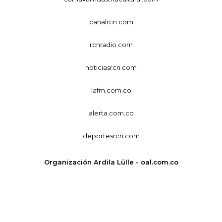
canalrcn.com
rcnradio.com
noticiasrcn.com
lafm.com.co
alerta.com.co
deportesrcn.com
Organización Ardila Lülle - oal.com.co