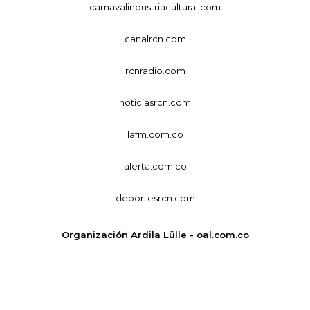
carnavalindustriacultural.com
canalrcn.com
rcnradio.com
noticiasrcn.com
lafm.com.co
alerta.com.co
deportesrcn.com
Organización Ardila Lülle - oal.com.co