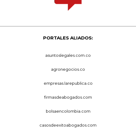
PORTALES ALIADOS:
asuntoslegales.com.co
agronegocios.co
empresas.larepublica.co
firmasdeabogados.com
bolsaencolombia.com
casosdeexitoabogados.com