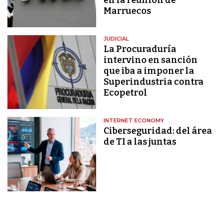
Marruecos
JUDICIAL
La Procuraduría
intervino en sanción
que iba a imponer la
Superindustria contra
Ecopetrol
INTERNET ECONOMY
Ciberseguridad: del área
de TI a las juntas