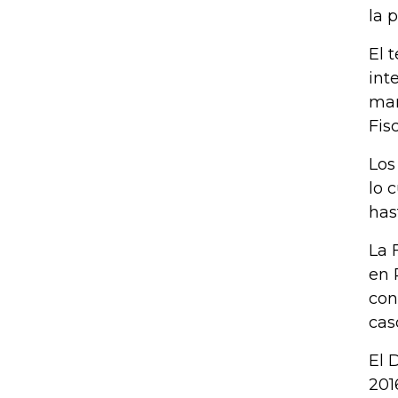
la 
El 
int
man
Fis
Los
lo 
has
La 
en 
con
cas
El 
201