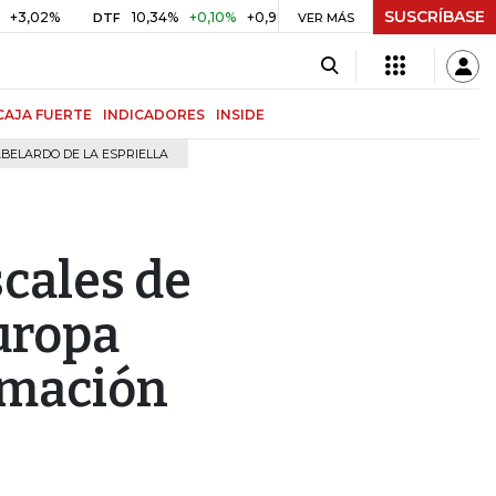
SUSCRÍBASE
10,34%
+0,10%
+0,98%
$ 416,91
+$ 0,05
+0,01%
DTF
UVR
VER MÁS
CAJA FUERTE
INDICADORES
INSIDE
BELARDO DE LA ESPRIELLA
scales de
uropa
rmación