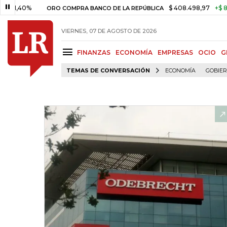
%
$ 408.498,97
+$ 8.753,81
ORO COMPRA BANCO DE LA REPÚBLICA
VIERNES, 07 DE AGOSTO DE 2026
FINANZAS
ECONOMÍA
EMPRESAS
OCIO
G
TEMAS DE CONVERSACIÓN
ECONOMÍA
GOBIE