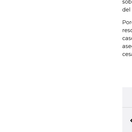
sob
del
Por
res
cas
ase
ces