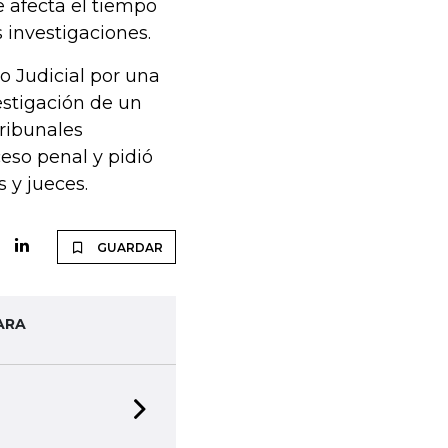
e afecta el tiempo
s investigaciones.
o Judicial por una
estigación de un
ribunales
ceso penal y pidió
 y jueces.
GUARDAR
ARA
Next slide