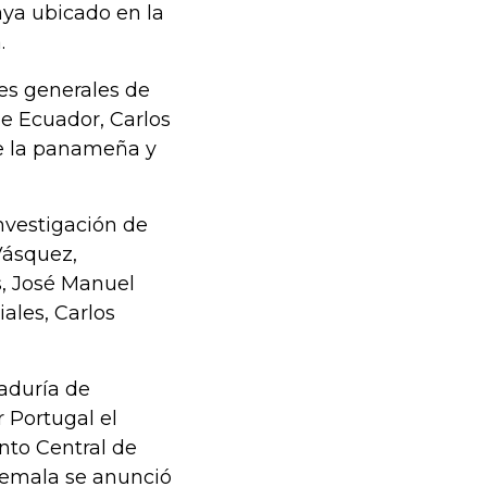
aya ubicado en la
.
les generales de
e Ecuador, Carlos
e la panameña y
nvestigación de
Vásquez,
, José Manuel
ales, Carlos
raduría de
 Portugal el
nto Central de
temala se anunció