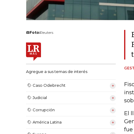
Foto:
Reuters
GEST
Agregue a sus temas de interés
Fis
Caso Odebrecht
ins
Judicial
sob
Corrupción
El 
Gen
América Latina
fue