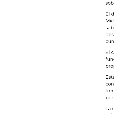
sob
El 
Mic
sab
des
cum
El 
fun
pro
Est
con
fre
per
La 