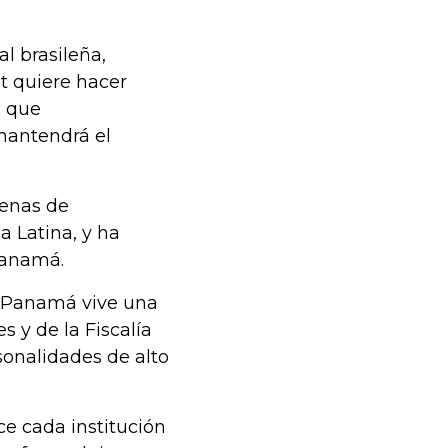
l brasileña,
t quiere hacer
s que
mantendrá el
cenas de
a Latina, y ha
Panamá.
do Panamá vive una
s y de la Fiscalía
sonalidades de alto
ce cada institución