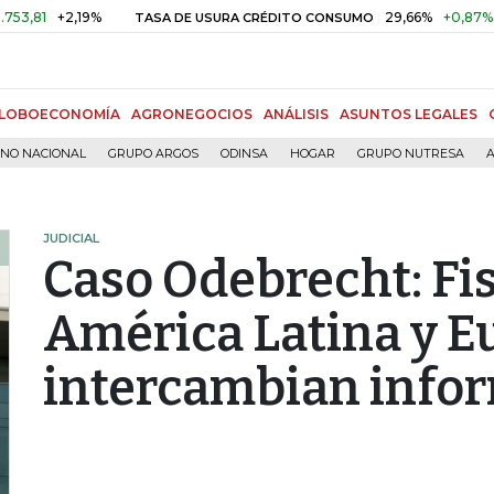
+2,19%
29,66%
+0,87%
+3,02%
TASA DE USURA CRÉDITO CONSUMO
LOBOECONOMÍA
AGRONEGOCIOS
ANÁLISIS
ASUNTOS LEGALES
RNO NACIONAL
GRUPO ARGOS
ODINSA
HOGAR
GRUPO NUTRESA
A
JUDICIAL
Caso Odebrecht: Fi
América Latina y E
intercambian info