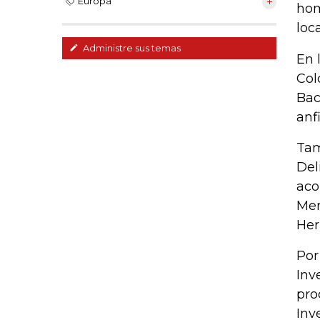
Europa
hom
loc
Administre sus temas
En 
Col
Bac
anfi
Tam
Del
aco
Mer
Her
Por
Inv
pro
Inv