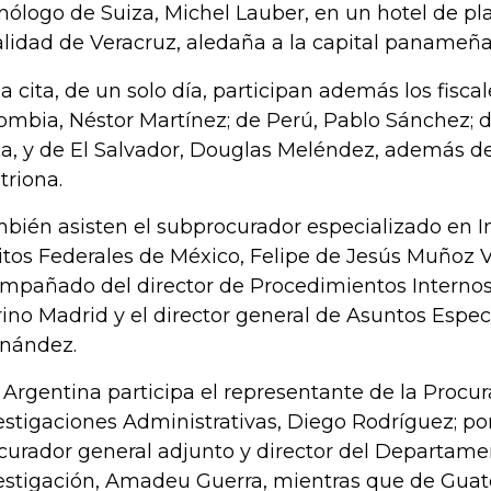
ólogo de Suiza, Michel Lauber, en un hotel de pl
alidad de Veracruz, aledaña a la capital panameña
la cita, de un solo día, participan además los fisca
ombia, Néstor Martínez; de Perú, Pablo Sánchez; d
a, y de El Salvador, Douglas Meléndez, además d
triona.
bién asisten el subprocurador especializado en I
itos Federales de México, Felipe de Jesús Muñoz 
mpañado del director de Procedimientos Internos
ino Madrid y el director general de Asuntos Especi
nández.
 Argentina participa el representante de la Procu
estigaciones Administrativas, Diego Rodríguez; por
curador general adjunto y director del Departame
estigación, Amadeu Guerra, mientras que de Gua