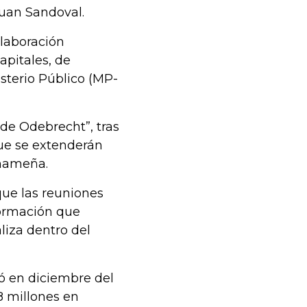
Juan Sandoval.
olaboración
apitales, de
sterio Público (MP-
 de Odebrecht”, tras
que se extenderán
anameña.
que las reuniones
ormación que
aliza dentro del
ó en diciembre del
 millones en