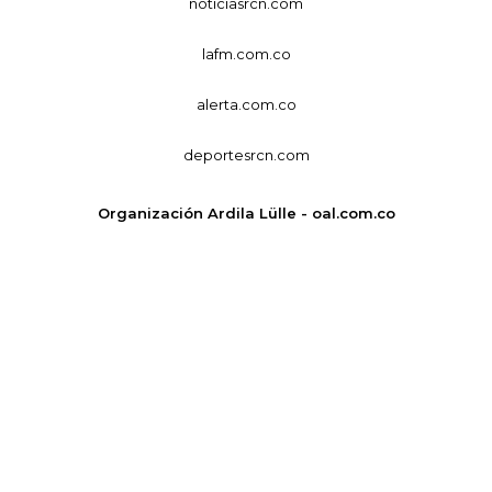
noticiasrcn.com
lafm.com.co
alerta.com.co
deportesrcn.com
Organización Ardila Lülle - oal.com.co