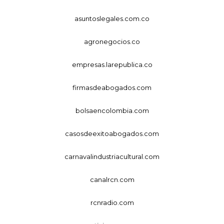
asuntoslegales.com.co
agronegocios.co
empresas.larepublica.co
firmasdeabogados.com
bolsaencolombia.com
casosdeexitoabogados.com
carnavalindustriacultural.com
canalrcn.com
rcnradio.com