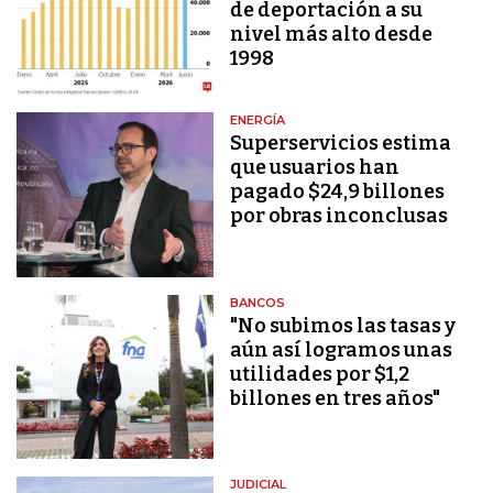
de deportación a su
nivel más alto desde
1998
ENERGÍA
Superservicios estima
que usuarios han
pagado $24,9 billones
por obras inconclusas
BANCOS
"No subimos las tasas y
aún así logramos unas
utilidades por $1,2
billones en tres años"
JUDICIAL