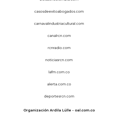
casosdeexitoabogados.com
carnavalindustriacultural.com
canalrcn.com
rcnradio.com
noticiasrcn.com
lafm.com.co
alerta.com.co
deportesrcn.com
Organización Ardila Lülle - oal.com.co