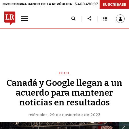
$ 408.498,97
+$ 8.753,81
+2,19%
PRA BANCO DE LA REPÚBLICA
T
SUSCRÍBASE
EE.UU.
Canadá y Google llegan a un
acuerdo para mantener
noticias en resultados
miércoles, 29 de noviembre de 2023