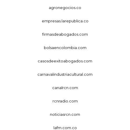
agronegocios.co
empresas.larepublica.co
firmasdeabogados.com
bolsaencolombia.com
casosdeexitoabogados.com
carnavalindustriacultural.com
canalrcn.com
rcnradio.com
noticiasrcn.com
lafm.com.co