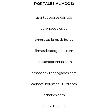
PORTALES ALIADOS:
asuntoslegales.com.co
agronegocios.co
empresas.larepublica.co
firmasdeabogados.com
bolsaencolombia.com
casosdeexitoabogados.com
carnavalindustriacultural.com
canalrcn.com
rcnradio.com