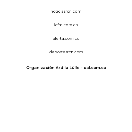
noticiasrcn.com
lafm.com.co
alerta.com.co
deportesrcn.com
Organización Ardila Lülle - oal.com.co