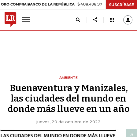
$ 408.498,97
+$ 8.753,81
+2,19%
PRA BANCO DE LA REPÚBLICA
T
SUSCRÍBASE
AMBIENTE
Buenaventura y Manizales,
las ciudades del mundo en
donde más llueve en un año
jueves, 20 de octubre de 2022