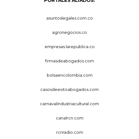
PORTALES ALIADOS:
asuntoslegales.com.co
agronegocios.co
empresas.larepublica.co
firmasdeabogados.com
bolsaencolombia.com
casosdeexitoabogados.com
carnavalindustriacultural.com
canalrcn.com
rcnradio.com