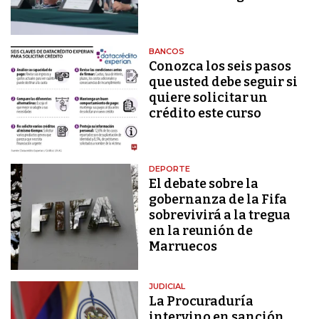
BANCOS
Conozca los seis pasos
que usted debe seguir si
quiere solicitar un
crédito este curso
DEPORTE
El debate sobre la
gobernanza de la Fifa
sobrevivirá a la tregua
en la reunión de
Marruecos
JUDICIAL
La Procuraduría
intervino en sanción