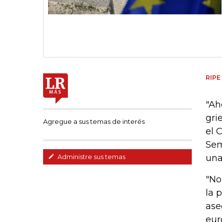
RIPE
"Ah
gri
Agregue a sus temas de interés
el 
Sem
una
Administre sus temas
"No
la 
ase
eur