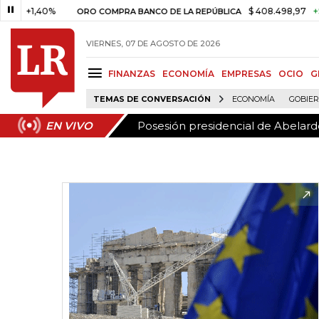
Posesión presidencial de Abelardo
EN VIVO
,40%
$ 408.498,97
+$ 8.753,8
ORO COMPRA BANCO DE LA REPÚBLICA
VIERNES, 07 DE AGOSTO DE 2026
FINANZAS
ECONOMÍA
EMPRESAS
OCIO
G
TEMAS DE CONVERSACIÓN
ECONOMÍA
GOBIE
Posesión presidencial de Abelardo
EN VIVO