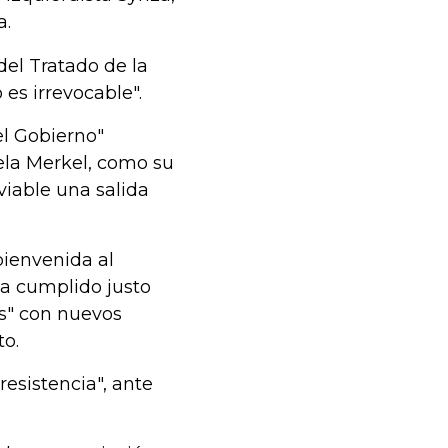
a.
del Tratado de la
es irrevocable".
el Gobierno"
ela Merkel, como su
viable una salida
bienvenida al
ha cumplido justo
s" con nuevos
to.
esistencia", ante