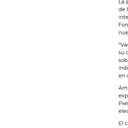
La 
de 
int
Fon
nue
"Va
su 
sob
ind
en 
Amb
exp
Pie
ele
El 