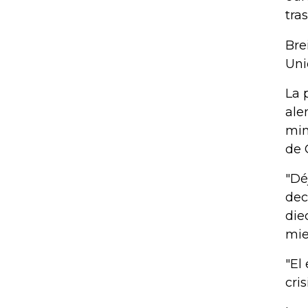
tra
Bre
Uni
La 
ale
min
de 
"Dé
dec
die
mie
"El
cri