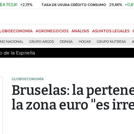
 de la Espriella
1
+2,19%
29,66%
+0,87%
+3,
TASA DE USURA CRÉDITO CONSUMO
LOBOECONOMÍA
AGRONEGOCIOS
ANÁLISIS
ASUNTOS LEGALES
RNO NACIONAL
GRUPO ARGOS
ODINSA
HOGAR
GRUPO NUTRESA
A
 de la Espriella
GLOBOECONOMÍA
Bruselas: la perten
la zona euro "es ir