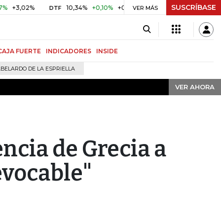
SUSCRÍBASE
VER AHORA
02%
10,34%
+0,10%
+0,98%
$ 416,91
+$ 0,05
+0,01%
DTF
UVR
VER MÁS
CAJA FUERTE
INDICADORES
INSIDE
BELARDO DE LA ESPRIELLA
VER AHORA
encia de Grecia a
revocable"