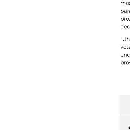
mos
par
pró
dec
"Un
vot
enc
pro