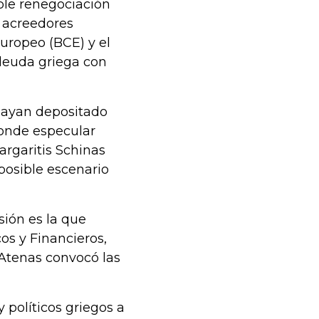
ble renegociación
e acreedores
Europeo (BCE) y el
 deuda griega con
 hayan depositado
ponde especular
argaritis Schinas
posible escenario
sión es la que
s y Financieros,
 Atenas convocó las
 políticos griegos a