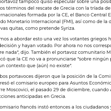
portavoz tampoco quiso especular sobre una posi
los términos del rescate de Grecia con la tríada d
ernacionales formada por la CE, el Banco Central 
do Monetario Internacional (FMI), así como de la
vas quitas, como pretende Syriza.
mos a abordar esto una vez los votantes griegos
decisión y hayan votado. Por ahora no nos corres
re nada", dijo. También el portavoz comunitario M
icó que la CE no va a pronunciarse "sobre ningún 
un contexto que (aún) no existe".
os portavoces dijeron que la posición de la Comi
resó el comisario europeo para Asuntos Económico
rre Moscovici, el pasado 29 de diciembre, cuando
cciones anticipadas en Grecia.
comisario francés instó entonces a los ciudadanos y