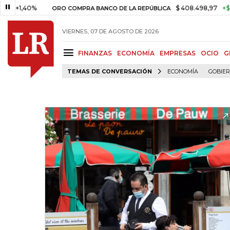
40%
$ 408.498,97
+$ 8.753,81
ORO COMPRA BANCO DE LA REPÚBLICA
VIERNES, 07 DE AGOSTO DE 2026
FINANZAS
ECONOMÍA
EMPRESAS
OCIO
G
TEMAS DE CONVERSACIÓN
ECONOMÍA
GOBIE