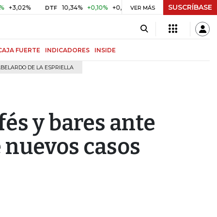
SUSCRÍBASE
2%
10,34%
+0,10%
+0,98%
$ 416,91
+$ 0,05
+0,01%
DTF
UVR
VER MÁS
CAJA FUERTE
INDICADORES
INSIDE
BELARDO DE LA ESPRIELLA
fés y bares ante
e nuevos casos