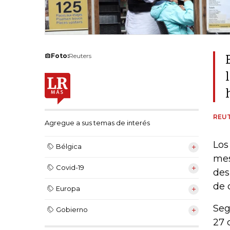
Foto:
Reuters
REU
Agregue a sus temas de interés
Los
Bélgica
mes
Covid-19
des
de 
Europa
Seg
Gobierno
27 