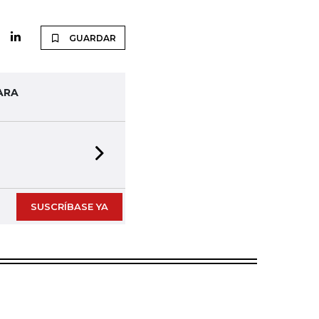
GUARDAR
ARA
Next slide
SUSCRÍBASE YA