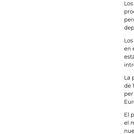
Los
pro
per
dep
Los
en 
est
int
La 
de 
per
Eur
El 
el 
nue