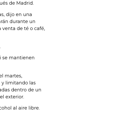
ués de Madrid.
s, dijo en una
rarán durante un
 venta de té o café,
.
si se mantienen
el martes,
l y limitando las
tadas dentro de un
l exterior.
hol al aire libre.