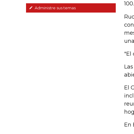
100
Administre sus temas
Rud
con
mes
una
"El 
Las
abi
El 
inc
reu
hog
En 