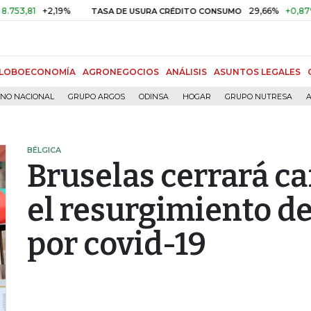
+2,19%
29,66%
+0,87%
+3,0
TASA DE USURA CRÉDITO CONSUMO
LOBOECONOMÍA
AGRONEGOCIOS
ANÁLISIS
ASUNTOS LEGALES
RNO NACIONAL
GRUPO ARGOS
ODINSA
HOGAR
GRUPO NUTRESA
A
BÉLGICA
Bruselas cerrará ca
el resurgimiento d
por covid-19