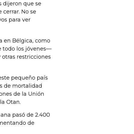
s dijeron que se
cerrar. No se
vos para ver
a en Bélgica, como
e todo los jóvenes—
otras restricciones
este pequeño país
as de mortalidad
iones de la Unión
la Otan.
mana pasó de 2.400
aumentando de