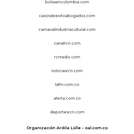
bolsaencolombia.com
casosdeexitoabogados.com
carnavalindustriacultural.com
canalrcn.com
rcnradio.com
noticiasrcn.com
lafm.com.co
alerta.com.co
deportesrcn.com
Organización Ardila Lülle - oal.com.co