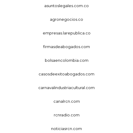
asuntoslegales.com.co
agronegocios.co
empresas.larepublica.co
firmasdeabogados.com
bolsaencolombia.com
casosdeexitoabogados.com
carnavalindustriacultural.com
canalrcn.com
rcnradio.com
noticiasrcn.com