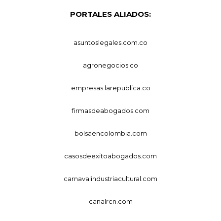
PORTALES ALIADOS:
asuntoslegales.com.co
agronegocios.co
empresas.larepublica.co
firmasdeabogados.com
bolsaencolombia.com
casosdeexitoabogados.com
carnavalindustriacultural.com
canalrcn.com