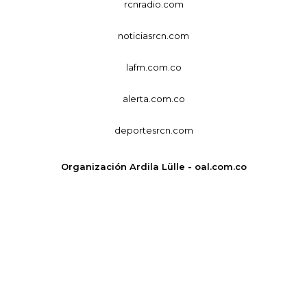
rcnradio.com
noticiasrcn.com
lafm.com.co
alerta.com.co
deportesrcn.com
Organización Ardila Lülle - oal.com.co