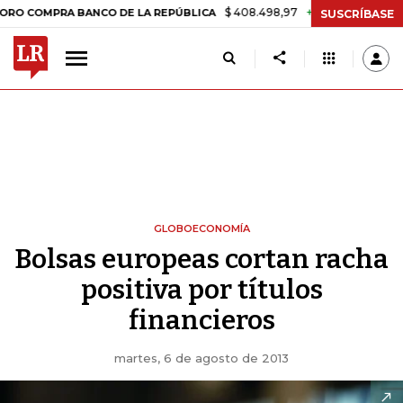
$ 408.498,97
+$ 8.753,81
+2,19%
PRA BANCO DE LA REPÚBLICA
T
SUSCRÍBASE
GLOBOECONOMÍA
Bolsas europeas cortan racha
positiva por títulos
financieros
martes, 6 de agosto de 2013