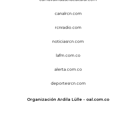
canalrcn.com
rcnradio.com
noticiasrcn.com
lafm.com.co
alerta.com.co
deportesrcn.com
Organización Ardila Lülle - oal.com.co