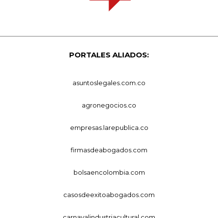
PORTALES ALIADOS:
asuntoslegales.com.co
agronegocios.co
empresas.larepublica.co
firmasdeabogados.com
bolsaencolombia.com
casosdeexitoabogados.com
carnavalindustriacultural.com