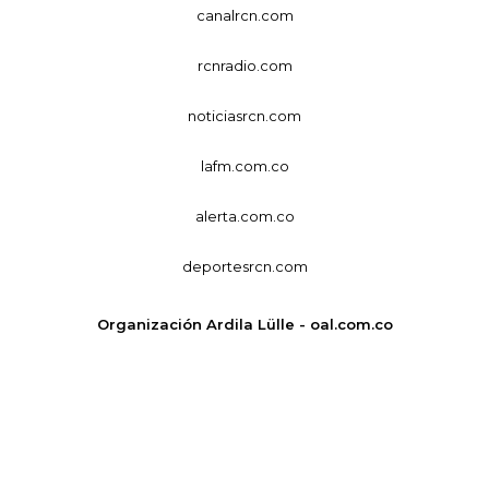
canalrcn.com
rcnradio.com
noticiasrcn.com
lafm.com.co
alerta.com.co
deportesrcn.com
Organización Ardila Lülle - oal.com.co