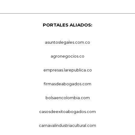
PORTALES ALIADOS:
asuntoslegales.com.co
agronegocios.co
empresas.larepublica.co
firmasdeabogados.com
bolsaencolombia.com
casosdeexitoabogados.com
carnavalindustriacultural.com