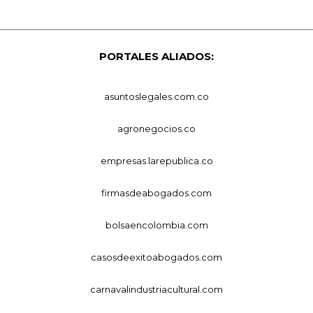
PORTALES ALIADOS:
asuntoslegales.com.co
agronegocios.co
empresas.larepublica.co
firmasdeabogados.com
bolsaencolombia.com
casosdeexitoabogados.com
carnavalindustriacultural.com