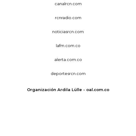
canalrcn.com
rcnradio.com
noticiasrcn.com
lafm.com.co
alerta.com.co
deportesrcn.com
Organización Ardila Lülle - oal.com.co