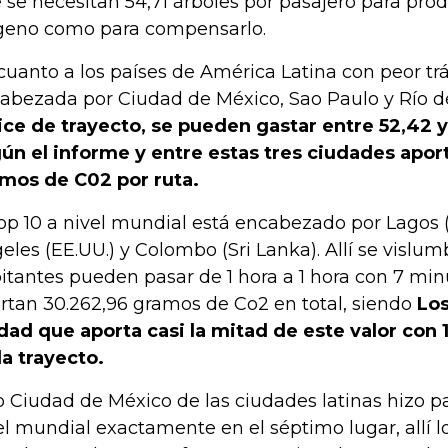
 se necesitan 54,71 árboles por pasajero para prod
geno como para compensarlo.
cuanto a los países de América Latina con peor tráfi
abezada por Ciudad de México, Sao Paulo y Río d
ice de trayecto, se pueden gastar entre 52,42 y
ún el informe y entre estas tres ciudades apor
mos de C02 por ruta.
top 10 a nivel mundial está encabezado por Lagos (
eles (EE.UU.) y Colombo (Sri Lanka). Allí se vislum
itantes pueden pasar de 1 hora a 1 hora con 7 minut
rtan 30.262,96 gramos de Co2 en total, siendo
Los
dad que aporta casi la mitad de este valor con 
a trayecto.
o Ciudad de México de las ciudades latinas hizo pa
el mundial exactamente en el séptimo lugar, allí 