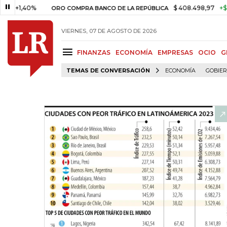
40%
$ 408.498,97
+$ 8.753,81
ORO COMPRA BANCO DE LA REPÚBLICA
VIERNES, 07 DE AGOSTO DE 2026
FINANZAS
ECONOMÍA
EMPRESAS
OCIO
G
TEMAS DE CONVERSACIÓN
ECONOMÍA
GOBIE