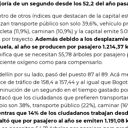
oría de un segundo desde los 52,2 del año pas
tro de otros índices que destacan de la capital e
lizan transporte público son solo 39,6%, vehículo pr
icleta (11,9%), caminan (10,9%) y la capital emite 5
 por trayecto.
Además debido a los desplazamien
uela, al año se producen por pasajero 1.214,37 
nifica que se necesitan 55,78 árboles por pasajero
iciente oxígeno como para compensarlo.
ellín por su lado, pasó del puesto 87 al 89. Acá me
ice de tráfico de 158,4 a 157,44 y al igual que Bogo
minución de un segundo en el tiempo gastado por t
tacó que los ciudadanos que prefieren transporta
pio son 38%, transporte público (22%), caminar (16
ntras que 14% de los ciudadanos trabajan desd
altó que por pasajero al año se emiten 1.191,08 