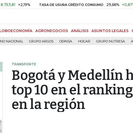
+2,19%
29,66%
+0,87%
+3,0
TASA DE USURA CRÉDITO CONSUMO
LOBOECONOMÍA
AGRONEGOCIOS
ANÁLISIS
ASUNTOS LEGALES
RNO NACIONAL
GRUPO ARGOS
ODINSA
HOGAR
GRUPO NUTRESA
A
TRANSPORTE
Bogotá y Medellín h
top 10 en el ranking
en la región