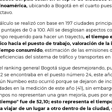
inoamérica,
ubicando a Bogotá en el cuarto puest
octavo.
cálculo se realizó con base en 197 ciudades princi
 puntajes de 0 a 100. Allí se desglosan aspectos 
mpo requerido para hacer un trayecto
, el tiempo
fico hacia el puesto de trabajo, valoración de la
tiempo consumido
, estimación de las emisiones d
neficiencias del sistema de tráfico y transportes en
el ranking general Bogotá sigue desmejorando, p
2 se encontraba en el puesto número 24, este año 
ún Numbeo esto ocurrió porque se dejaron de inc
dades en la medición de este año (41), sin embarg
mpos no representan una gran mejoría, pues por
tiempo" fue de 52,10; esto representa el tiem
va viajar de un lugar a otro dentro de la ciudad,