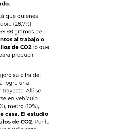
ado.
stá que quienes
opio (28,7%),
.059,88 gramos de
tos al trabajo o
kilos de CO2
lo que
 para producir
joró su cifra del
tá logró una
rayecto. Allí se
rse en vehículo
%), metro (10%),
e casa. El estudio
kilos de CO2
. Por lo