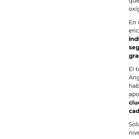
que
oxí
En 
enc
índ
seg
gra
El 
Áng
hab
apo
ciu
cad
Sol
niv