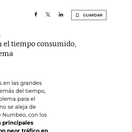
GUARDAR
l
con el tiempo consumido,
tema
s en las grandes
además del tiempo,
blema para el
o se aleja de
e Numbeo, con los
 principales
on peor tráfico en