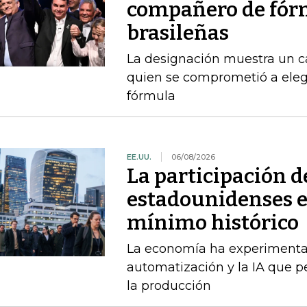
compañero de fórm
brasileñas
La designación muestra un c
quien se comprometió a ele
fórmula
EE.UU.
06/08/2026
La participación d
estadounidenses en
mínimo histórico
La economía ha experimenta
automatización y la IA que 
la producción