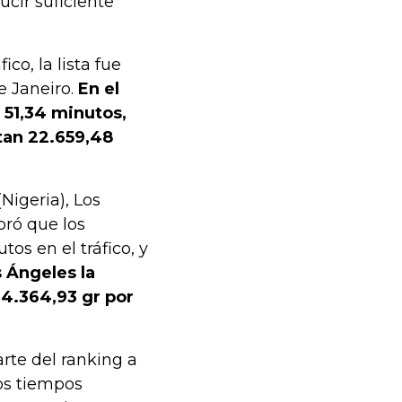
ucir suficiente
co, la lista fue
e Janeiro.
En el
 51,34 minutos,
tan 22.659,48
Nigeria), Los
bró que los
os en el tráfico, y
 Ángeles la
14.364,93 gr por
rte del ranking a
los tiempos