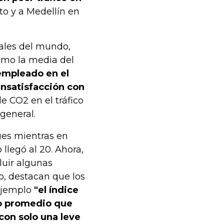
o y a Medellín en
pales del mundo,
como la media del
 empleado en el
 insatisfacción con
e CO2 en el tráfico
 general.
ues mientras en
llegó al 20. Ahora,
luir algunas
o, destacan que los
 ejemplo
"el índice
po promedio que
 con solo una leve