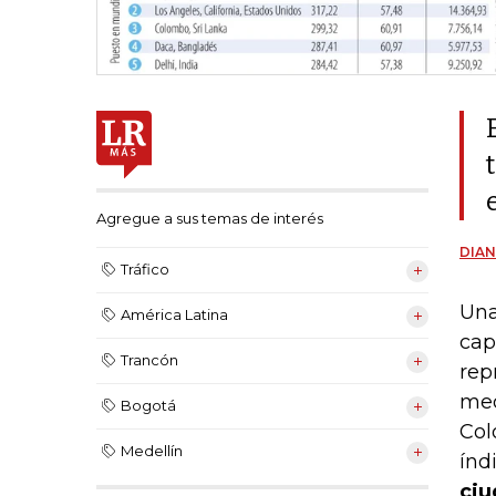
Agregue a sus temas de interés
DIAN
Tráfico
Una
América Latina
cap
Trancón
rep
med
Bogotá
Col
Medellín
índ
ciu