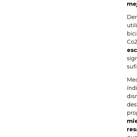
mej
Den
uti
bic
Co2
esc
sig
suf
Med
índ
dis
des
pro
mie
res