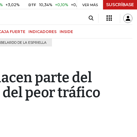
SUSCRÍBASE
2%
10,34%
+0,10%
+0,98%
$ 416,91
+$ 0,05
+0,01%
DTF
UVR
VER MÁS
CAJA FUERTE
INDICADORES
INSIDE
BELARDO DE LA ESPRIELLA
acen parte del
 del peor tráfico