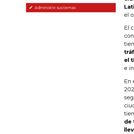
Lat
Administre sus temas
el 
El 
con
tie
trá
el 
e i
En 
202
seg
ciu
tie
de 
lle