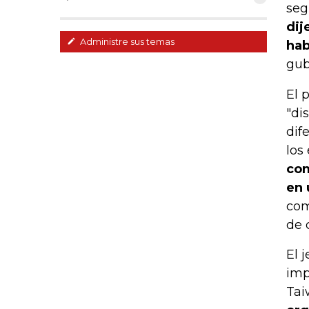
seg
dij
Administre sus temas
hab
gub
El 
"di
dif
los
com
en 
com
de 
El 
imp
Tai