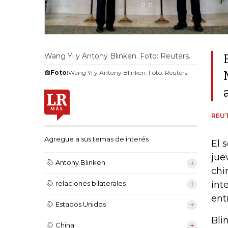
Wang Yi y Antony Blinken. Foto: Reuters.
Foto:
Wang Yi y Antony Blinken. Foto: Reuters.
REU
Agregue a sus temas de interés
El 
jue
Antony Blinken
chi
int
relaciones bilaterales
ent
Estados Unidos
Bli
China