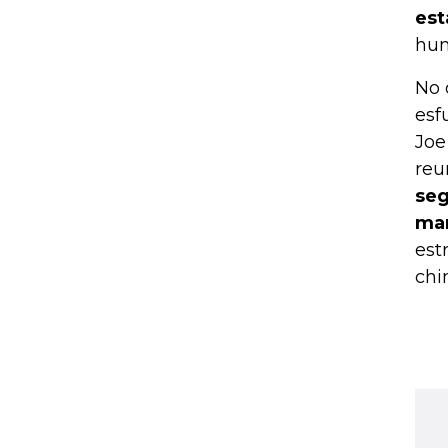
est
hum
No 
esf
Joe
reu
seg
man
est
chi