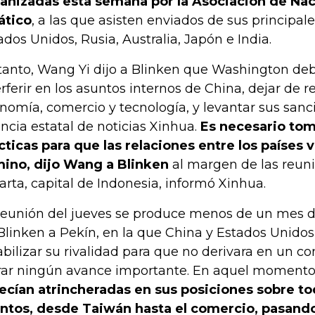
anizadas esta semana por la Asociación de Na
ático
, a las que asisten enviados de sus principale
ados Unidos, Rusia, Australia, Japón e India.
tanto, Wang Yi dijo a Blinken que Washington de
erferir en los asuntos internos de China, dejar de r
nomía, comercio y tecnología, y levantar sus sanc
ncia estatal de noticias Xinhua.
Es necesario to
cticas para que las relaciones entre los países 
ino, dijo Wang a Blinken
al margen de las reun
arta, capital de Indonesia, informó Xinhua.
reunión del jueves se produce menos de un mes de
Blinken a Pekín, en la que China y Estados Unido
abilizar su rivalidad para que no derivara en un con
rar ningún avance importante. En aquel moment
ecían atrincheradas en sus posiciones sobre to
ntos, desde Taiwán hasta el comercio, pasando