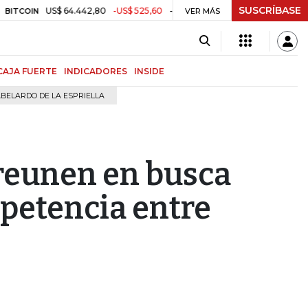
SUSCRÍBASE
US$ 64.442,80
-US$ 525,60
-0,81%
$ 3.157,43
-$ 21,97
-0,
N
TRM
VER MÁS
CAJA FUERTE
INDICADORES
INSIDE
BELARDO DE LA ESPRIELLA
reunen en busca
mpetencia entre