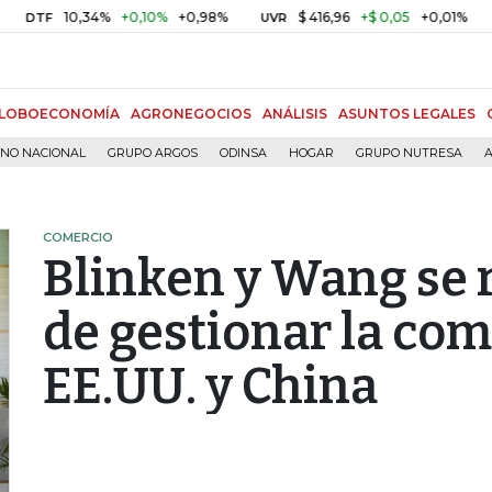
10,34%
+0,10%
+0,98%
$ 416,96
+$ 0,05
+0,01%
UVR
BITCOI
LOBOECONOMÍA
AGRONEGOCIOS
ANÁLISIS
ASUNTOS LEGALES
RNO NACIONAL
GRUPO ARGOS
ODINSA
HOGAR
GRUPO NUTRESA
A
COMERCIO
Blinken y Wang se 
de gestionar la co
EE.UU. y China