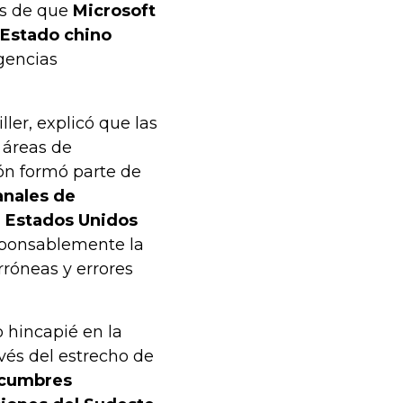
s de que
Microsoft
 Estado chino
gencias
er, explicó que las
 áreas de
ón formó parte de
anales de
e Estados Unidos
ponsablemente la
róneas y errores
 hincapié en la
vés del estrecho de
 cumbres