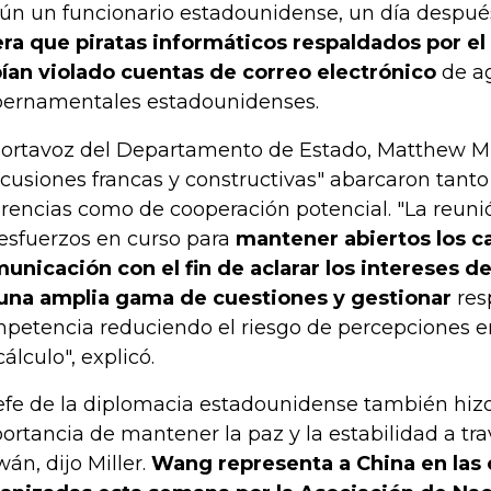
ún un funcionario estadounidense, un día despué
era que piratas informáticos respaldados por el
ían violado cuentas de correo electrónico
de a
ernamentales estadounidenses.
portavoz del Departamento de Estado, Matthew Mill
scusiones francas y constructivas" abarcaron tanto
erencias como de cooperación potencial. "La reuni
 esfuerzos en curso para
mantener abiertos los c
unicación con el fin de aclarar los intereses d
una amplia gama de cuestiones y gestionar
res
petencia reduciendo el riesgo de percepciones er
cálculo", explicó.
jefe de la diplomacia estadounidense también hizo
ortancia de mantener la paz y la estabilidad a tra
wán, dijo Miller.
Wang representa a China en las