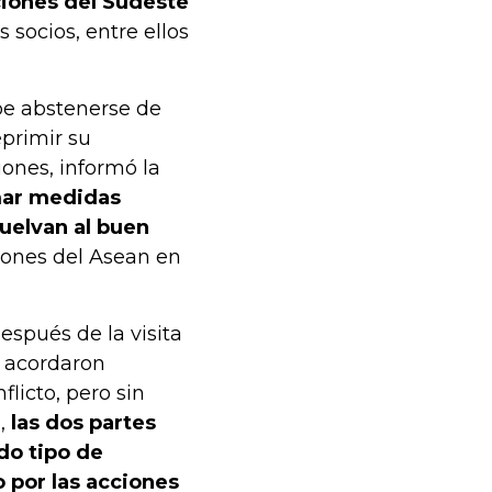
ciones del Sudeste
s socios, entre ellos
be abstenerse de
eprimir su
iones, informó la
mar medidas
vuelvan al buen
iones del Asean en
spués de la visita
s acordaron
flicto, pero sin
o,
las dos partes
do tipo de
 por las acciones