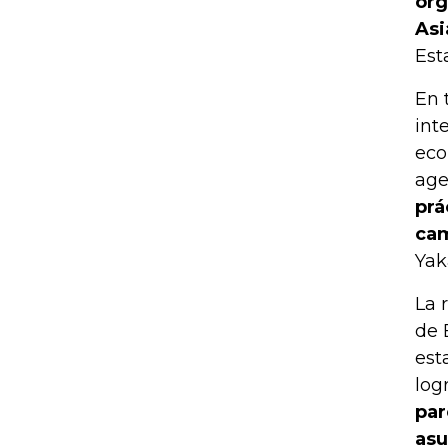
org
Asi
Est
En 
int
eco
age
prá
cam
Yak
La 
de 
est
log
par
asu