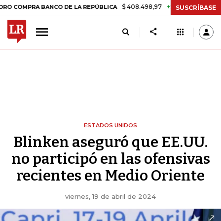
$ 408.498,97
+$ 8.753,81
+2,19%
MPRA BANCO DE LA REPÚBLICA
T
SUSCRÍBASE
ESTADOS UNIDOS
Blinken aseguró que EE.UU.
no participó en las ofensivas
recientes en Medio Oriente
viernes, 19 de abril de 2024