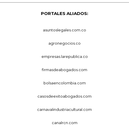
PORTALES ALIADOS:
asuntoslegales.com.co
agronegocios.co
empresas.larepublica.co
firmasdeabogados.com
bolsaencolombia.com
casosdeexitoabogados.com
carnavalindustriacultural.com
canalrcn.com