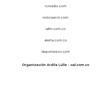
rcnradio.com
noticiasrcn.com
lafm.com.co
alerta.com.co
deportesrcn.com
Organización Ardila Lülle - oal.com.co