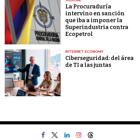
JUDICIAL
La Procuraduría
intervino en sanción
que iba a imponer la
Superindustria contra
Ecopetrol
INTERNET ECONOMY
Ciberseguridad: del área
de TI a las juntas