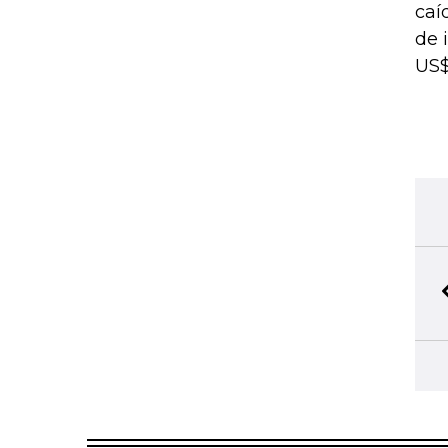
caí
de 
US$