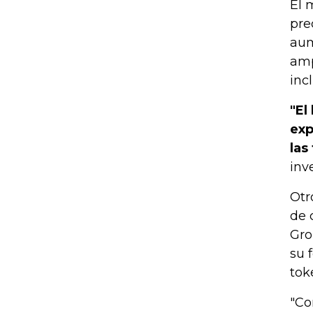
El 
pre
aum
amp
inc
"El
exp
las
inv
Otr
de 
Gro
su 
tok
"Co