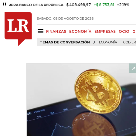
$ 408.498,97
+$ 8.753,81
+2,19%
 BANCO DE LA REPÚBLICA
TASA D
SÁBADO, 08 DE AGOSTO DE 2026
FINANZAS
ECONOMÍA
EMPRESAS
OCIO
G
TEMAS DE CONVERSACIÓN
ECONOMÍA
GOBIE