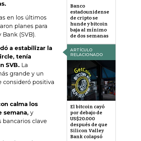
as.
Banco
estadounidense
s en los últimos
de cripto se
hunde y bitcoin
iaron planes para
baja al mínimo
y Bank (SVB).
de dos semanas
ó a estabilizar la
ARTÍCULO
RELACIONADO
rcle, tenía
en SVB.
La
más grande y un
e consideró positiva
on calma los
El bitcoin cayó
de semana,
y
por debajo de
US$20.000
s bancarios clave
después de que
Silicon Valley
Bank colapsó