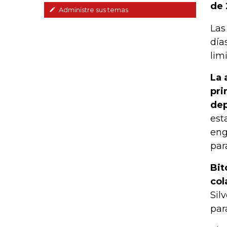
de 
Administre sus temas
Las
día
lim
La 
pri
dep
est
eng
par
Bit
col
Sil
par