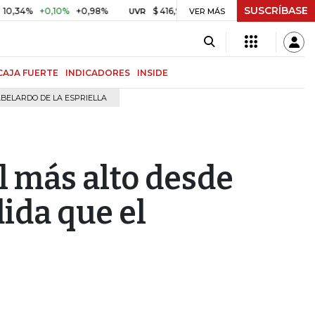
SUSCRÍBASE
+0,10%
+0,98%
$ 416,96
+$ 0,05
+0,01%
US$ 64
UVR
VER MÁS
BITCOIN
CAJA FUERTE
INDICADORES
INSIDE
BELARDO DE LA ESPRIELLA
el más alto desde
ida que el