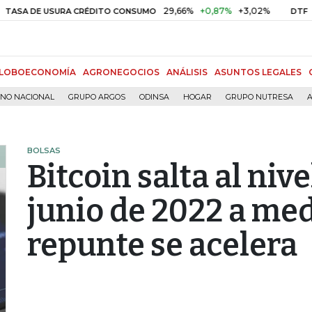
29,66%
+0,87%
+3,02%
10,34%
E USURA CRÉDITO CONSUMO
DTF
LOBOECONOMÍA
AGRONEGOCIOS
ANÁLISIS
ASUNTOS LEGALES
RNO NACIONAL
GRUPO ARGOS
ODINSA
HOGAR
GRUPO NUTRESA
A
BOLSAS
Bitcoin salta al niv
junio de 2022 a med
repunte se acelera