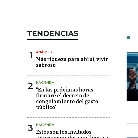
TENDENCIAS
1
ANÁLISIS
Más riqueza para ahí sí, vivir
sabroso
2
HACIENDA
"En las próximas horas
firmaré el decreto de
congelamiento del gasto
público"
3
HACIENDA
Estos son los invitados
internacionales que llegan a