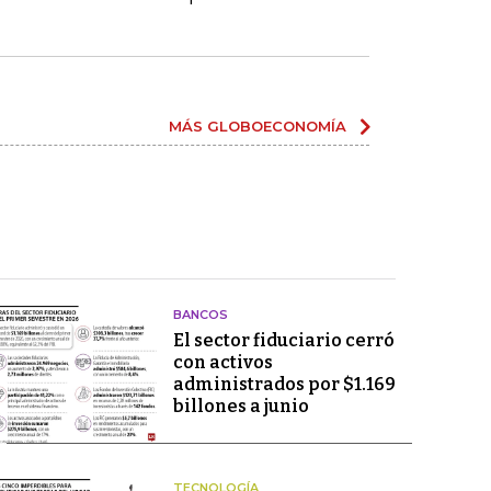
MÁS GLOBOECONOMÍA
BANCOS
El sector fiduciario cerró
con activos
administrados por $1.169
billones a junio
TECNOLOGÍA