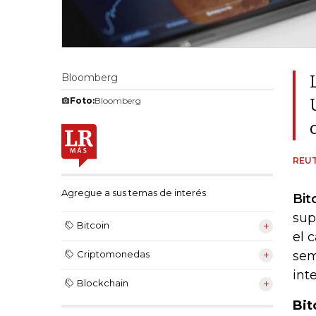
Bloomberg
Foto:
Bloomberg
REU
Agregue a sus temas de interés
Bit
sup
Bitcoin
el 
sem
Criptomonedas
int
Blockchain
Bit