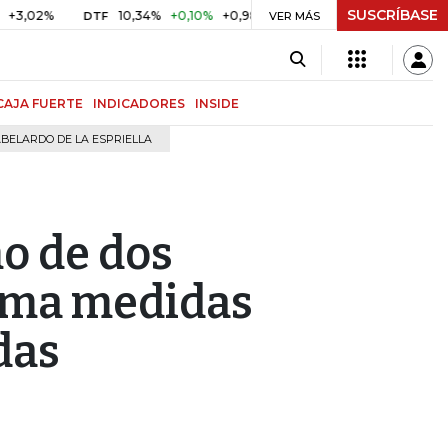
SUSCRÍBASE
%
10,34%
+0,10%
+0,98%
$ 417,01
+$ 0,05
+0,01%
DTF
UVR
VER MÁS
CAJA FUERTE
INDICADORES
INSIDE
BELARDO DE LA ESPRIELLA
mo de dos
oma medidas
das