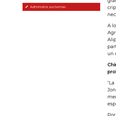
gra
cri
Administre sus temas
nec
A l
Agr
Ali
par
un 
Chi
pro
“La
Jon
mer
esp
Por