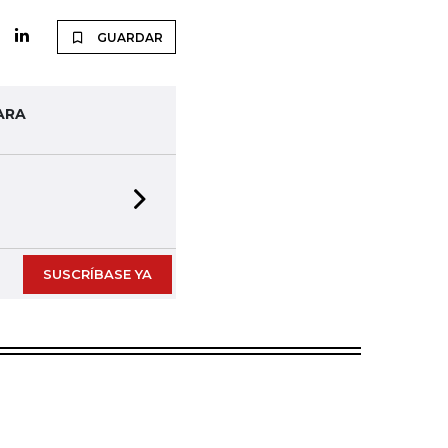
GUARDAR
ARA
Next slide
SUSCRÍBASE YA