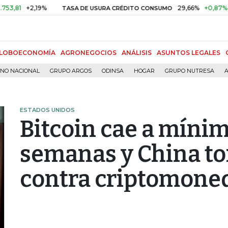
+2,19%
29,66%
+0,87%
+3,02
TASA DE USURA CRÉDITO CONSUMO
LOBOECONOMÍA
AGRONEGOCIOS
ANÁLISIS
ASUNTOS LEGALES
RNO NACIONAL
GRUPO ARGOS
ODINSA
HOGAR
GRUPO NUTRESA
A
ESTADOS UNIDOS
Bitcoin cae a míni
semanas y China t
contra criptomone