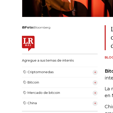
Foto:
Bloomberg
BLO
Agregue a sus temas de interés
Bit
Criptomonedas
int
Bitcoin
La 
Mercado de bitcoin
en 
China
Chi