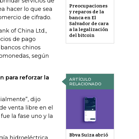
brindar servicios de
Preocupaciones
ea hacer lo que sea
y reparos de la
omercio de cifrado.
banca en El
Salvador de cara
a la legalización
nk of China Ltd.,
del bitcoin
icios de pago
s bancos chinos
iptomonedas, según
n para reforzar la
ARTÍCULO
RELACIONADO
ialmente”, dijo
e venta libre en el
fue la fase uno y la
Bbva Suiza abrió
ía hidroeléctrica