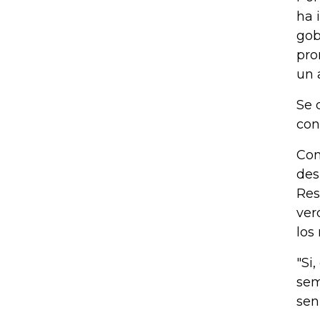
ha 
gob
pro
un 
Se 
con
Com
des
Res
ver
los
"Si
sem
sen