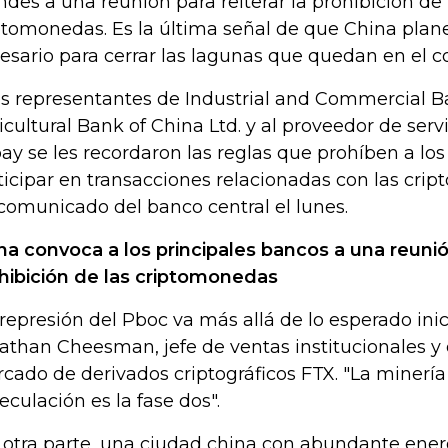
ndes a una reunión para reiterar la prohibición de 
ptomonedas. Es la última señal de que China plan
esario para cerrar las lagunas que quedan en el c
os representantes de Industrial and Commercial Ba
icultural Bank of China Ltd. y al proveedor de serv
pay se les recordaron las reglas que prohíben a lo
ticipar en transacciones relacionadas con las cr
comunicado del banco central el lunes.
na convoca a los principales bancos a una reunió
hibición de las criptomonedas
 represión del Pboc va más allá de lo esperado inic
athan Cheesman, jefe de ventas institucionales y d
cado de derivados criptográficos FTX. "La minería 
eculación es la fase dos".
 otra parte, una ciudad china con abundante energ