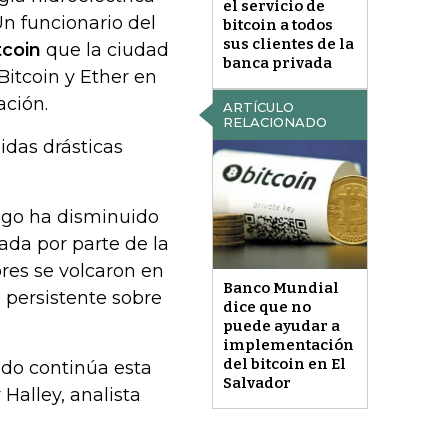
el servicio de
Un funcionario del
bitcoin a todos
sus clientes de la
tcoin
que la ciudad
banca privada
Bitcoin y Ether en
ación.
ARTÍCULO
RELACIONADO
idas drásticas
esgo ha disminuido
ada por parte de la
res se volcaron en
Banco Mundial
o persistente sobre
dice que no
puede ayudar a
implementación
del bitcoin en El
odo continúa esta
Salvador
 Halley, analista