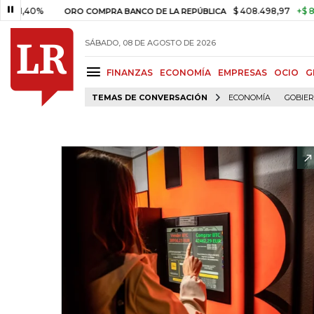
0%
$ 408.498,97
+$ 8.753,81
ORO COMPRA BANCO DE LA REPÚBLICA
SÁBADO, 08 DE AGOSTO DE 2026
FINANZAS
ECONOMÍA
EMPRESAS
OCIO
G
TEMAS DE CONVERSACIÓN
ECONOMÍA
GOBIE