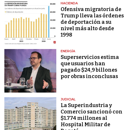
HACIENDA
Ofensiva migratoria de
Trump lleva las órdenes
de deportación a su
nivel más alto desde
1998
ENERGÍA
Superservicios estima
que usuarios han
pagado $24,9 billones
por obras inconclusas
JUDICIAL
La Superindustria y
Comercio sancionó con
$1.774 millones al
Hospital Militar de