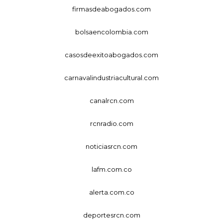
firmasdeabogados.com
bolsaencolombia.com
casosdeexitoabogados.com
carnavalindustriacultural.com
canalrcn.com
rcnradio.com
noticiasrcn.com
lafm.com.co
alerta.com.co
deportesrcn.com