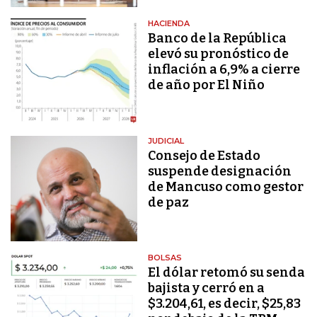
HACIENDA
Banco de la República
elevó su pronóstico de
inflación a 6,9% a cierre
de año por El Niño
JUDICIAL
Consejo de Estado
suspende designación
de Mancuso como gestor
de paz
BOLSAS
El dólar retomó su senda
bajista y cerró en a
$3.204,61, es decir, $25,83