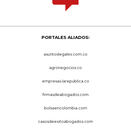
PORTALES ALIADOS:
asuntoslegales.com.co
agronegocios.co
empresas.larepublica.co
firmasdeabogados.com
bolsaencolombia.com
casosdeexitoabogados.com