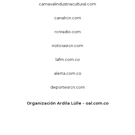
carnavalindustriacultural.com
canalrcn.com
rcnradio.com
noticiasrcn.com
lafm.com.co
alerta.com.co
deportesrcn.com
Organización Ardila Lülle - oal.com.co