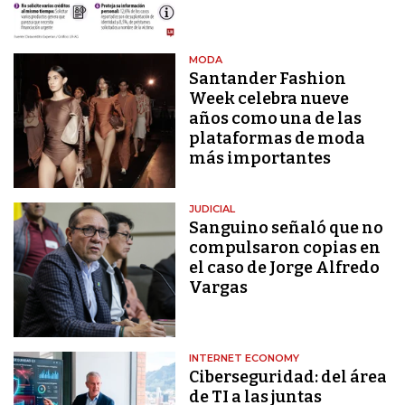
MODA
Santander Fashion
Week celebra nueve
años como una de las
plataformas de moda
más importantes
JUDICIAL
Sanguino señaló que no
compulsaron copias en
el caso de Jorge Alfredo
Vargas
INTERNET ECONOMY
Ciberseguridad: del área
de TI a las juntas