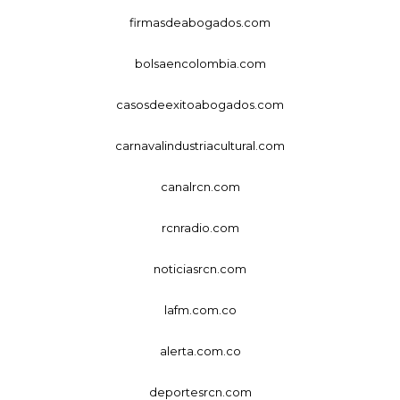
firmasdeabogados.com
bolsaencolombia.com
casosdeexitoabogados.com
carnavalindustriacultural.com
canalrcn.com
rcnradio.com
noticiasrcn.com
lafm.com.co
alerta.com.co
deportesrcn.com