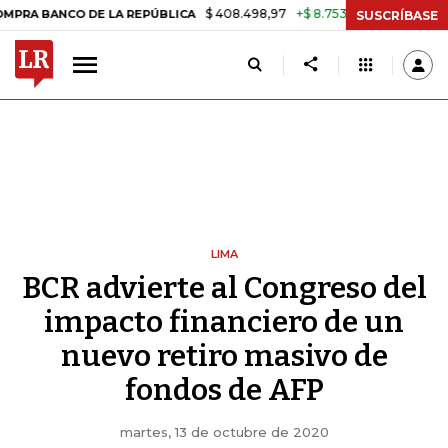
$ 408.498,97
+$ 8.753,81
+2,19%
O DE LA REPÚBLICA
TASA DE U
SUSCRÍBASE
LIMA
BCR advierte al Congreso del
impacto financiero de un
nuevo retiro masivo de
fondos de AFP
martes, 13 de octubre de 2020