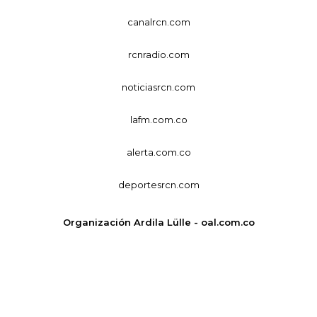
canalrcn.com
rcnradio.com
noticiasrcn.com
lafm.com.co
alerta.com.co
deportesrcn.com
Organización Ardila Lülle - oal.com.co