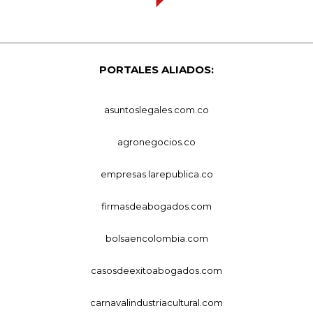
PORTALES ALIADOS:
asuntoslegales.com.co
agronegocios.co
empresas.larepublica.co
firmasdeabogados.com
bolsaencolombia.com
casosdeexitoabogados.com
carnavalindustriacultural.com