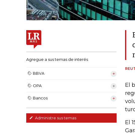
Agregue a sus temas de interés
REU
BBVA
El 
OPA
reg
Bancos
vol
tur
Administre sus temas
El 
Gar