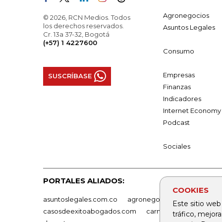
Agronegocios
© 2026, RCN Medios. Todos
los derechos reservados.
Asuntos Legales
Cr. 13a 37-32, Bogotá
(+57) 1 4227600
Consumo
Empresas
SUSCRÍBASE
Finanzas
Indicadores
Internet Economy
Podcast
Sociales
PORTALES ALIADOS:
COOKIES
asuntoslegales.com.co
agronegocios.co
empresas
Este sitio web
casosdeexitoabogados.com
carnavalindustriacultur
tráfico, mejor