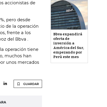
los accionistas de
5%, pero desde
cio de la operación
os, frente a los
Bbva expandirá
voz del Bbva .
oferta de
inversión a
América del Sur,
la operación tiene
empezando por
ro, muchos han
Perú este mes
por unos mercados
GUARDAR
ARA