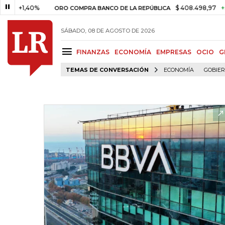
1,40%
$ 408.498,97
+$ 8.753
ORO COMPRA BANCO DE LA REPÚBLICA
SÁBADO, 08 DE AGOSTO DE 2026
FINANZAS
ECONOMÍA
EMPRESAS
OCIO
G
TEMAS DE CONVERSACIÓN
ECONOMÍA
GOBIE