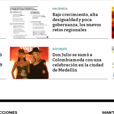
HACIENDA
Bajo crecimiento, alta
desigualdad y poca
gobernanza, los nuevos
retos regionales
SOCIALES
ó
Don Julio se sumó a
Colombiamoda con una
69
celebración en la ciudad
de Medellín
CCIONES
MANT