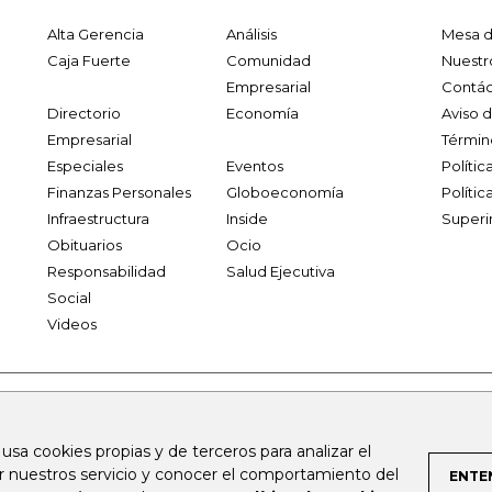
Alta Gerencia
Análisis
Mesa d
Caja Fuerte
Comunidad
Nuestr
Empresarial
Contác
Directorio
Economía
Aviso 
Empresarial
Términ
Especiales
Eventos
Políti
Finanzas Personales
Globoeconomía
Polític
Infraestructura
Inside
Superi
Obituarios
Ocio
Responsabilidad
Salud Ejecutiva
Social
Videos
.larepublica.co
firmasdeabogados.com
bolsaencolombia.com
 usa cookies propias y de terceros para analizar el
al.com
canalrcn.com
rcnradio.com
noticiasrcn.com
lafm.c
ar nuestros servicio y conocer el comportamiento del
ENTE