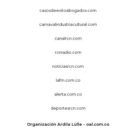
casosdeexitoabogados.com
carnavalindustriacultural.com
canalrcn.com
rcnradio.com
noticiasrcn.com
lafm.com.co
alerta.com.co
deportesrcn.com
Organización Ardila Lülle - oal.com.co