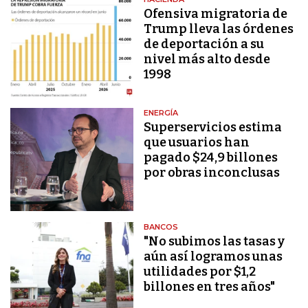
Ofensiva migratoria de
Trump lleva las órdenes
de deportación a su
nivel más alto desde
1998
ENERGÍA
Superservicios estima
que usuarios han
pagado $24,9 billones
por obras inconclusas
BANCOS
"No subimos las tasas y
aún así logramos unas
utilidades por $1,2
billones en tres años"