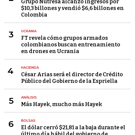
Grupo Nutresa alcanzó ingresos por
$10,3 billones y vendió $6,6 billones en
Colombia
UCRANIA
3
FT revela cómo grupos armados
colombianos buscan entrenamiento
en drones en Ucrania
HACIENDA
4
César Arias será el director de Crédito
Público del Gobierno de la Espriella
ANÁLISIS
5
Más Hayek, mucho más Hayek
BOLSAS
6
El dólar cerró $21,81 a la baja durante el
último día hábil del gobierno de