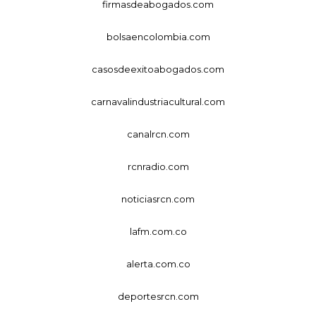
firmasdeabogados.com
bolsaencolombia.com
casosdeexitoabogados.com
carnavalindustriacultural.com
canalrcn.com
rcnradio.com
noticiasrcn.com
lafm.com.co
alerta.com.co
deportesrcn.com