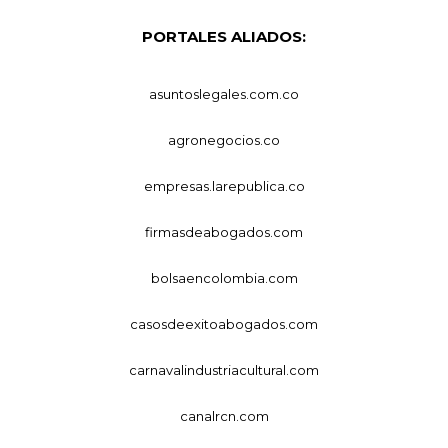
PORTALES ALIADOS:
asuntoslegales.com.co
agronegocios.co
empresas.larepublica.co
firmasdeabogados.com
bolsaencolombia.com
casosdeexitoabogados.com
carnavalindustriacultural.com
canalrcn.com