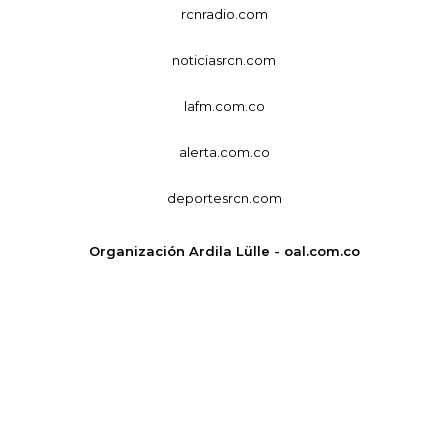
rcnradio.com
noticiasrcn.com
lafm.com.co
alerta.com.co
deportesrcn.com
Organización Ardila Lülle - oal.com.co