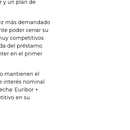
r y un plan de
 vez más demandado
nte poder cerrar su
muy competitivos
ida del préstamo.
ter en el primer
nco mantienen el
e interés nominal
fecha: Euribor +
itivo en su