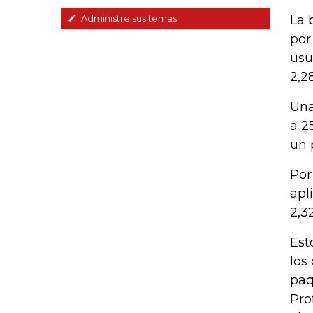
La 
Administre sus temas
por
usu
2,2
Una
a 2
un 
Por 
apl
2,3
Est
los
paq
Pro