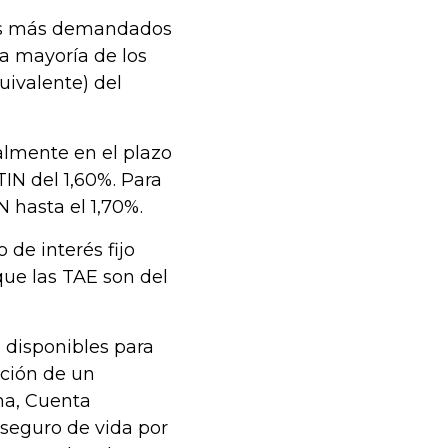
 los más demandados
la mayoría de los
uivalente) del
almente en el plazo
IN del 1,60%. Para
N hasta el 1,70%.
o de interés fijo
 que las TAE son del
n disponibles para
ación de un
na, Cuenta
seguro de vida por