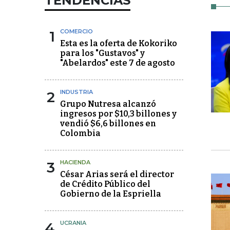
TENDENCIAS
1
COMERCIO
Esta es la oferta de Kokoriko
para los "Gustavos" y
"Abelardos" este 7 de agosto
2
INDUSTRIA
Grupo Nutresa alcanzó
ingresos por $10,3 billones y
vendió $6,6 billones en
Colombia
3
HACIENDA
César Arias será el director
de Crédito Público del
Gobierno de la Espriella
4
UCRANIA