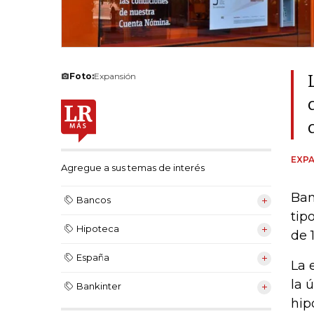
Foto:
Expansión
EXPA
Agregue a sus temas de interés
Ban
Bancos
tip
Hipoteca
de 
España
La 
la 
Bankinter
hip