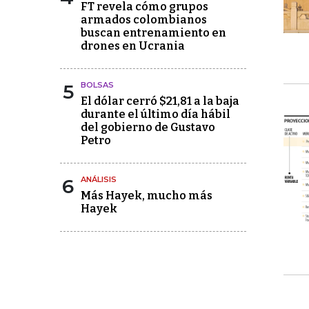
FT revela cómo grupos
armados colombianos
buscan entrenamiento en
drones en Ucrania
5
BOLSAS
El dólar cerró $21,81 a la baja
durante el último día hábil
del gobierno de Gustavo
Petro
6
ANÁLISIS
Más Hayek, mucho más
Hayek