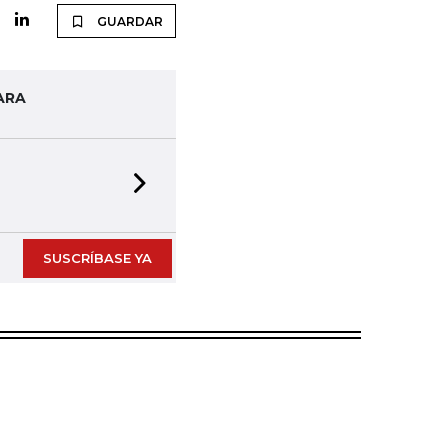
GUARDAR
ARA
Next slide
SUSCRÍBASE YA