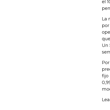
el 
pen
La 
por
ope
que
Un 
sem
Por
pre
fij
0,9
mod
Lea