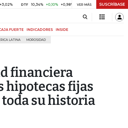
SUSCRÍBASE
10,34%
+0,10%
+0,98%
$ 416,86
+$ 0,05
+0,01%
DTF
UVR
VER MÁS
CAJA FUERTE
INDICADORES
INSIDE
RICA LATINA
MOROSIDAD
d financiera
 hipotecas fijas
 toda su historia