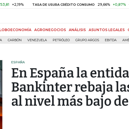
2,19%
29,66%
+0,87%
+3,02%
TASA DE USURA CRÉDITO CONSUMO
LOBOECONOMÍA
AGRONEGOCIOS
ANÁLISIS
ASUNTOS LEGALES
ÍA
CARBÓN
VENEZUELA
PETRÓLEO
GRUPO ARGOS
EBITDA
AMÉ
ESPAÑA
En España la entida
Bankinter rebaja las
al nivel más bajo de