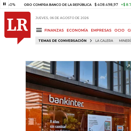
$ 408.498,97
+$ 8.753,81
+
ORO COMPRA BANCO DE LA REPÚBLICA
JUEVES, 06 DE AGOSTO DE 2026
FINANZAS
ECONOMÍA
EMPRESAS
OCIO
G
TEMAS DE CONVERSACIÓN
LA CALERA
MINER