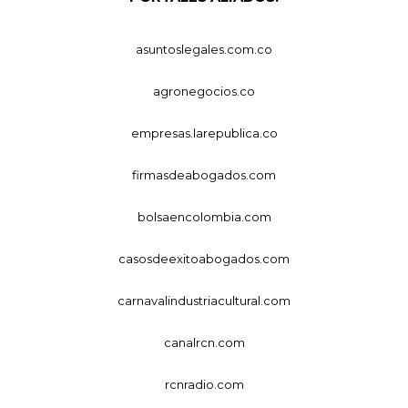
asuntoslegales.com.co
agronegocios.co
empresas.larepublica.co
firmasdeabogados.com
bolsaencolombia.com
casosdeexitoabogados.com
carnavalindustriacultural.com
canalrcn.com
rcnradio.com