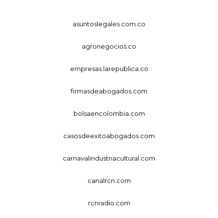
asuntoslegales.com.co
agronegocios.co
empresas.larepublica.co
firmasdeabogados.com
bolsaencolombia.com
casosdeexitoabogados.com
carnavalindustriacultural.com
canalrcn.com
rcnradio.com