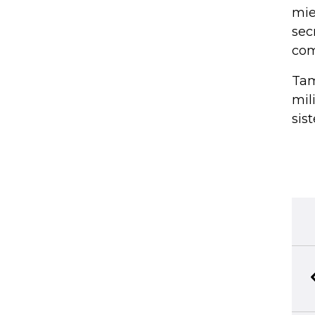
mie
sec
com
Tam
mil
sis