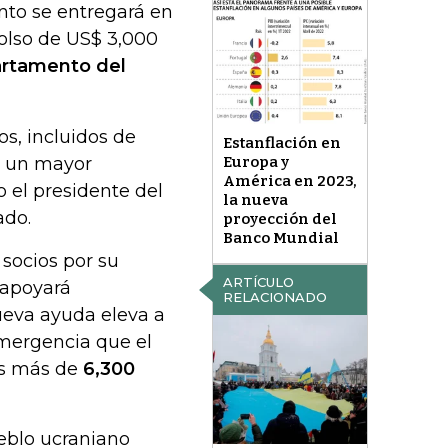
nto se entregará en
olso de US$ 3,000
rtamento del
s, incluidos de
Estanflación en
ar un mayor
Europa y
América en 2023,
o el presidente del
la nueva
ado.
proyección del
Banco Mundial
socios por su
ARTÍCULO
 apoyará
RELACIONADO
ueva ayuda eleva a
emergencia que el
es más de
6,300
eblo ucraniano