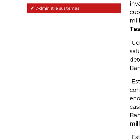
inv
Administre sus temas
cuo
mil
Tes
“Uc
sal
det
Ban
“Es
con
eno
cas
Ban
mil
“Es