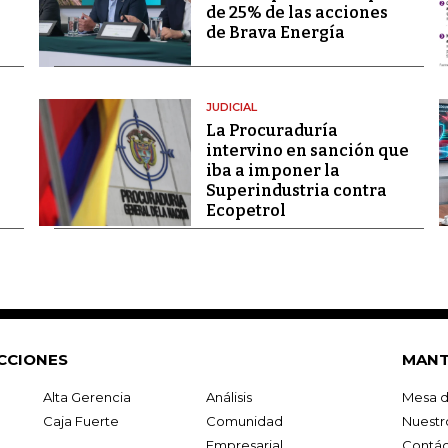
de 25% de las acciones
de Brava Energía
JUDICIAL
La Procuraduría
intervino en sanción que
iba a imponer la
Superindustria contra
Ecopetrol
CCIONES
MANT
Alta Gerencia
Análisis
Mesa d
Caja Fuerte
Comunidad
Nuestr
Empresarial
Contác