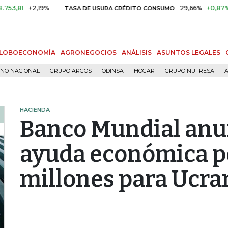
+2,19%
29,66%
+0,87%
+3,0
TASA DE USURA CRÉDITO CONSUMO
LOBOECONOMÍA
AGRONEGOCIOS
ANÁLISIS
ASUNTOS LEGALES
RNO NACIONAL
GRUPO ARGOS
ODINSA
HOGAR
GRUPO NUTRESA
A
HACIENDA
Banco Mundial anu
ayuda económica p
millones para Ucra