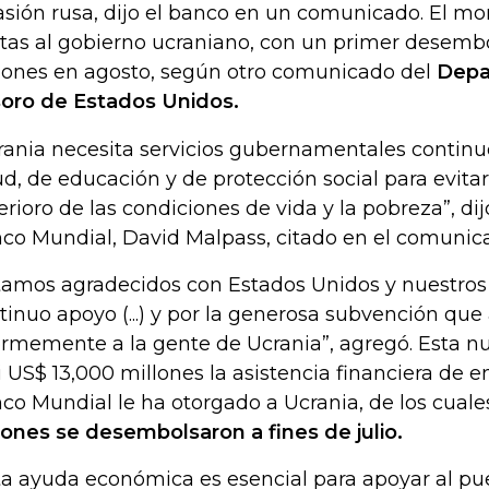
asión rusa, dijo el banco en un comunicado. El mo
tas al gobierno ucraniano, con un primer desemb
lones en agosto, según otro comunicado del
Depa
oro de Estados Unidos.
rania necesita servicios gubernamentales continuo
ud, de educación y de protección social para evit
erioro de las condiciones de vida y la pobreza”, dij
co Mundial, David Malpass, citado en el comunic
tamos agradecidos con Estados Unidos y nuestros 
tinuo apoyo (...) y por la generosa subvención que
rmemente a la gente de Ucrania”, agregó. Esta n
i US$ 13,000 millones la asistencia financiera de 
co Mundial le ha otorgado a Ucrania, de los cual
lones se desembolsaron a fines de julio.
ta ayuda económica es esencial para apoyar al pu