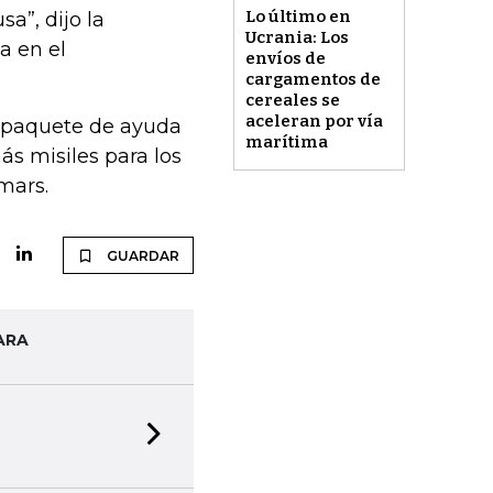
Lo último en
a”, dijo la
Ucrania: Los
a en el
envíos de
cargamentos de
cereales se
aceleran por vía
 paquete de ayuda
marítima
ás misiles para los
mars.
GUARDAR
ARA
Next slide