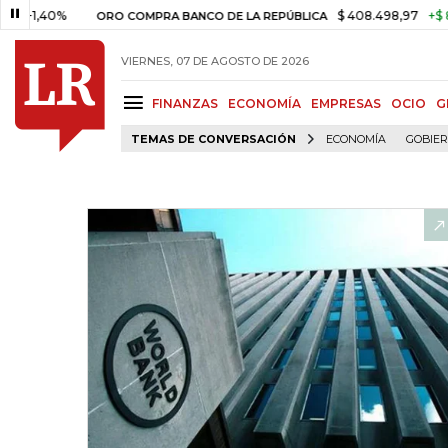
40%
$ 408.498,97
+$ 8.753,81
ORO COMPRA BANCO DE LA REPÚBLICA
VIERNES, 07 DE AGOSTO DE 2026
FINANZAS
ECONOMÍA
EMPRESAS
OCIO
G
TEMAS DE CONVERSACIÓN
ECONOMÍA
GOBIE