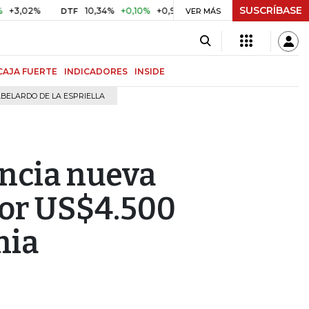
SUSCRÍBASE
2%
10,34%
+0,10%
+0,98%
$ 416,96
+$ 0,05
+0,01%
DTF
UVR
VER MÁS
CAJA FUERTE
INDICADORES
INSIDE
BELARDO DE LA ESPRIELLA
ncia nueva
or US$4.500
nia