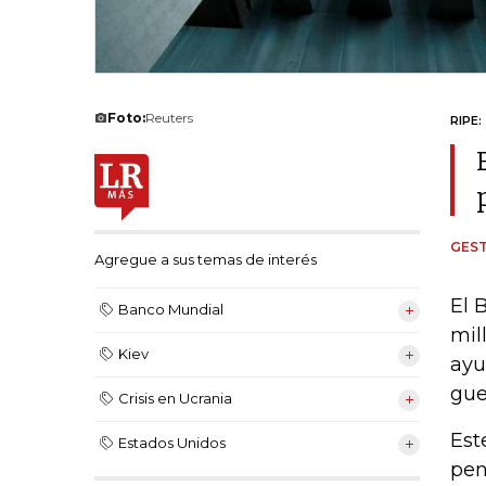
Foto:
Reuters
RIPE:
GEST
Agregue a sus temas de interés
El 
Banco Mundial
mil
Kiev
ayu
gue
Crisis en Ucrania
Est
Estados Unidos
pen