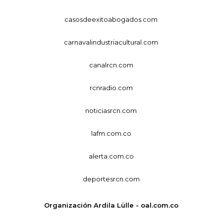
casosdeexitoabogados.com
carnavalindustriacultural.com
canalrcn.com
rcnradio.com
noticiasrcn.com
lafm.com.co
alerta.com.co
deportesrcn.com
Organización Ardila Lülle - oal.com.co