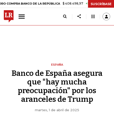
$ 408.498,97
+$ 8.753,81
+2,19%
RA BANCO DE LA REPÚBLICA
TA
SUSCRÍBASE
ESPAÑA
Banco de España asegura
que "hay mucha
preocupación" por los
aranceles de Trump
martes, 1 de abril de 2025