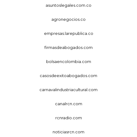
asuntoslegales.com.co
agronegocios.co
empresas.larepublica.co
firmasdeabogados.com
bolsaencolombia.com
casosdeexitoabogados.com
carnavalindustriacultural.com
canalrcn.com
rcnradio.com
noticiasrcn.com