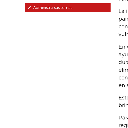
Administre sus temas
La 
pan
con
vul
En 
ayu
dur
eli
con
en 
Est
bri
Par
reg