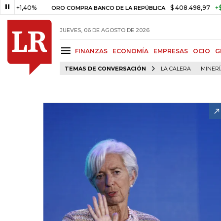
,40%
$ 408.498,97
+$ 8.753,8
ORO COMPRA BANCO DE LA REPÚBLICA
JUEVES, 06 DE AGOSTO DE 2026
FINANZAS
ECONOMÍA
EMPRESAS
OCIO
G
TEMAS DE CONVERSACIÓN
LA CALERA
MINER