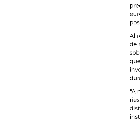
pre
eur
pos
Al 
de 
sob
que
inv
dur
"A 
rie
dis
ins