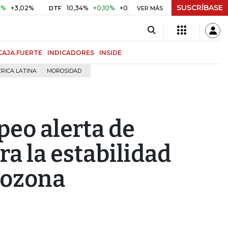
SUSCRÍBASE
02%
10,34%
+0,10%
+0,98%
$ 416,91
+$ 0,05
+0,01%
DTF
UVR
VER MÁS
CAJA FUERTE
INDICADORES
INSIDE
RICA LATINA
MOROSIDAD
peo alerta de
ra la estabilidad
rozona