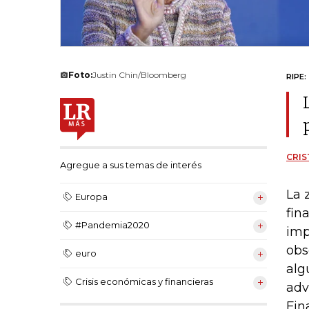
Foto:
Justin Chin/Bloomberg
RIPE:
CRIS
Agregue a sus temas de interés
La 
Europa
fin
#Pandemia2020
imp
obs
euro
alg
Crisis económicas y financieras
adv
Fin