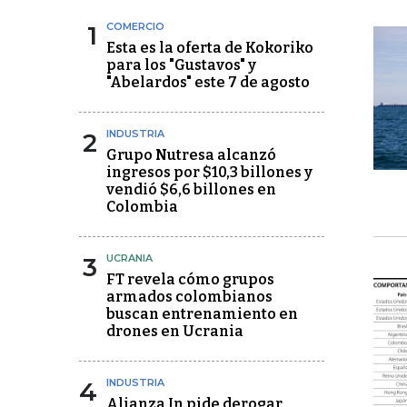
1
COMERCIO
Esta es la oferta de Kokoriko
para los "Gustavos" y
"Abelardos" este 7 de agosto
2
INDUSTRIA
Grupo Nutresa alcanzó
ingresos por $10,3 billones y
vendió $6,6 billones en
Colombia
3
UCRANIA
FT revela cómo grupos
armados colombianos
buscan entrenamiento en
drones en Ucrania
4
INDUSTRIA
Alianza In pide derogar