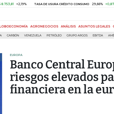
1
+2,19%
29,66%
+0,87%
+3,
TASA DE USURA CRÉDITO CONSUMO
LOBOECONOMÍA
AGRONEGOCIOS
ANÁLISIS
ASUNTOS LEGALES
ÍA
CARBÓN
VENEZUELA
PETRÓLEO
GRUPO ARGOS
EBITDA
AMÉ
EUROPA
Banco Central Euro
riesgos elevados pa
financiera en la eu