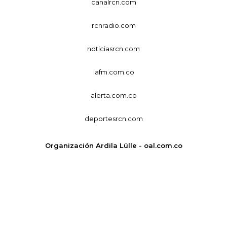
canalrcn.com
rcnradio.com
noticiasrcn.com
lafm.com.co
alerta.com.co
deportesrcn.com
Organización Ardila Lülle - oal.com.co