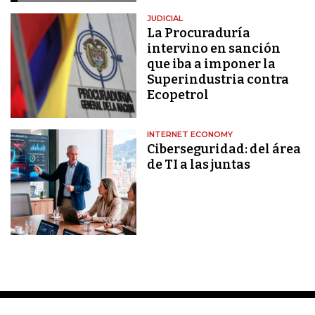
JUDICIAL
La Procuraduría
intervino en sanción
que iba a imponer la
Superindustria contra
Ecopetrol
INTERNET ECONOMY
Ciberseguridad: del área
de TI a las juntas