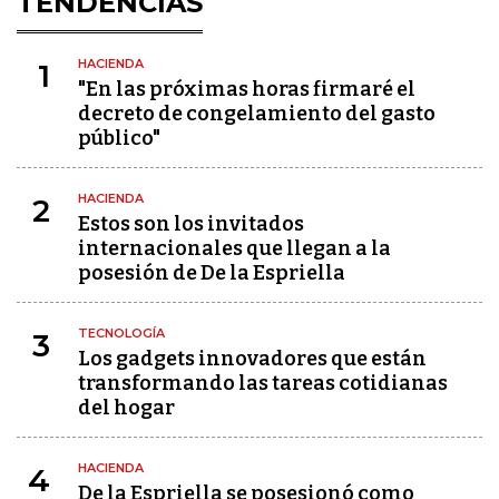
TENDENCIAS
HACIENDA
1
"En las próximas horas firmaré el
decreto de congelamiento del gasto
público"
HACIENDA
2
Estos son los invitados
internacionales que llegan a la
posesión de De la Espriella
TECNOLOGÍA
3
Los gadgets innovadores que están
transformando las tareas cotidianas
del hogar
HACIENDA
4
De la Espriella se posesionó como