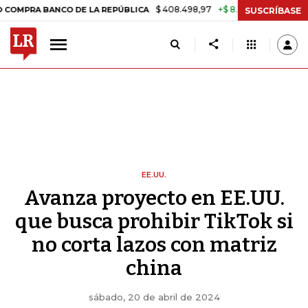
$ 408.498,97
+$ 8.753,81
+2,19%
BANCO DE LA REPÚBLICA
TASA D
SUSCRÍBASE
EE.UU.
Avanza proyecto en EE.UU.
que busca prohibir TikTok si
no corta lazos con matriz
china
sábado, 20 de abril de 2024