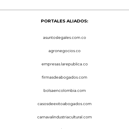
PORTALES ALIADOS:
asuntoslegales.com.co
agronegocios.co
empresas.larepublica.co
firmasdeabogados.com
bolsaencolombia.com
casosdeexitoabogados.com
carnavalindustriacultural.com