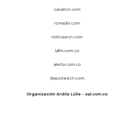
canalrcn.com
rcnradio.com
noticiasrcn.com
lafm.com.co
alerta.com.co
deportesrcn.com
Organización Ardila Lülle - oal.com.co