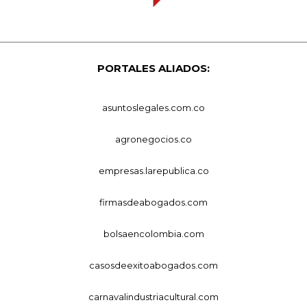
PORTALES ALIADOS:
asuntoslegales.com.co
agronegocios.co
empresas.larepublica.co
firmasdeabogados.com
bolsaencolombia.com
casosdeexitoabogados.com
carnavalindustriacultural.com