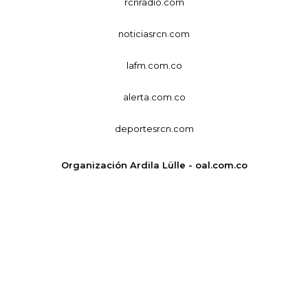
rcnradio.com
noticiasrcn.com
lafm.com.co
alerta.com.co
deportesrcn.com
Organización Ardila Lülle - oal.com.co