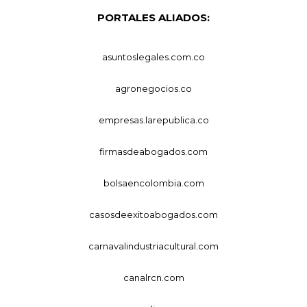
PORTALES ALIADOS:
asuntoslegales.com.co
agronegocios.co
empresas.larepublica.co
firmasdeabogados.com
bolsaencolombia.com
casosdeexitoabogados.com
carnavalindustriacultural.com
canalrcn.com