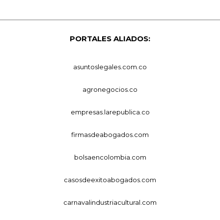
PORTALES ALIADOS:
asuntoslegales.com.co
agronegocios.co
empresas.larepublica.co
firmasdeabogados.com
bolsaencolombia.com
casosdeexitoabogados.com
carnavalindustriacultural.com