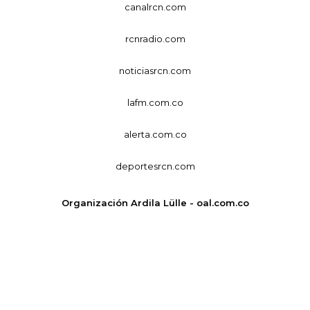
canalrcn.com
rcnradio.com
noticiasrcn.com
lafm.com.co
alerta.com.co
deportesrcn.com
Organización Ardila Lülle - oal.com.co