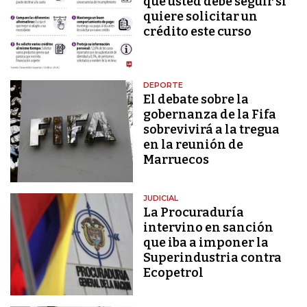
que usted debe seguir si
quiere solicitar un
crédito este curso
DEPORTE
El debate sobre la
gobernanza de la Fifa
sobrevivirá a la tregua
en la reunión de
Marruecos
JUDICIAL
La Procuraduría
intervino en sanción
que iba a imponer la
Superindustria contra
Ecopetrol