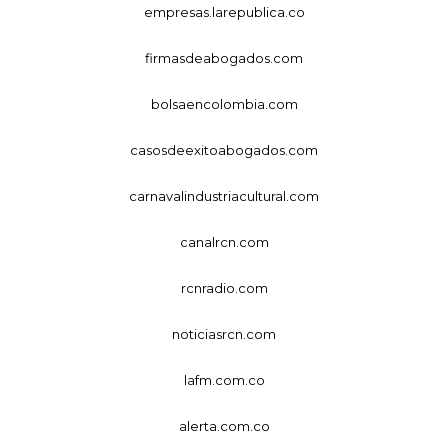
empresas.larepublica.co
firmasdeabogados.com
bolsaencolombia.com
casosdeexitoabogados.com
carnavalindustriacultural.com
canalrcn.com
rcnradio.com
noticiasrcn.com
lafm.com.co
alerta.com.co