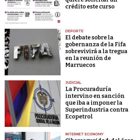
crédito este curso
DEPORTE
El debate sobre la
gobernanza de la Fifa
sobrevivirá a la tregua
en la reunión de
Marruecos
JUDICIAL
La Procuraduría
intervino en sanción
que iba a imponer la
Superindustria contra
Ecopetrol
INTERNET ECONOMY