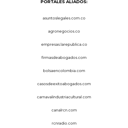
PORTALES ALIADOS:
asuntoslegales.com.co
agronegocios.co
empresas.larepublica.co
firmasdeabogados.com
bolsaencolombia.com
casosdeexitoabogados.com
carnavalindustriacultural.com
canalrcn.com
rcnradio.com