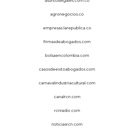
asuntoslegales.com.co
agronegocios.co
empresas.larepublica.co
firmasdeabogados.com
bolsaencolombia.com
casosdeexitoabogados.com
carnavalindustriacultural.com
canalrcn.com
rcnradio.com
noticiasrcn.com