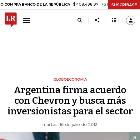
$ 408.498,97
+$ 8.753,81
+2,19%
A BANCO DE LA REPÚBLICA
TASA
SUSCRÍBASE
GLOBOECONOMÍA
Argentina firma acuerdo
con Chevron y busca más
inversionistas para el sector
martes, 16 de julio de 2013