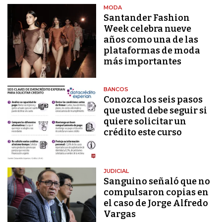
MODA
Santander Fashion
Week celebra nueve
años como una de las
plataformas de moda
más importantes
BANCOS
Conozca los seis pasos
que usted debe seguir si
quiere solicitar un
crédito este curso
JUDICIAL
Sanguino señaló que no
compulsaron copias en
el caso de Jorge Alfredo
Vargas