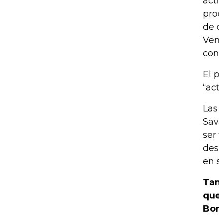
act
pro
de 
Ven
conf
El 
“ac
Las
Sav
ser
des
en 
Tam
que
Bor