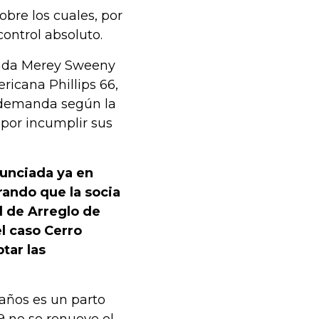
obre los cuales, por
control absoluto.
rdada Merey Sweeny
icana Phillips 66,
a demanda según la
 por incumplir sus
nunciada ya en
ando que la socia
l de Arreglo de
el caso Cerro
tar las
 años es un parto