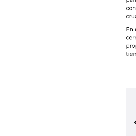
par
con
cru
En 
cer
pro
tie