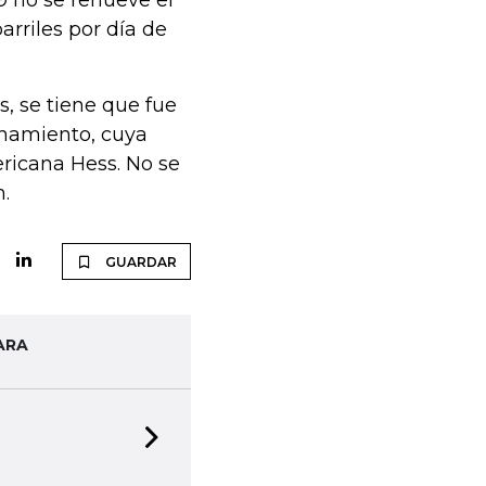
9 no se renueve el
arriles por día de
s, se tiene que fue
enamiento, cuya
icana Hess. No se
n.
GUARDAR
ARA
Next slide