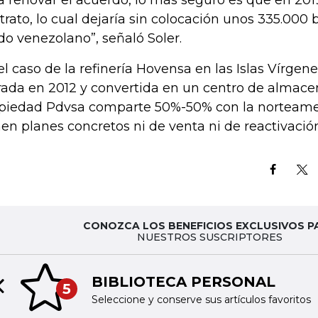
a renovar el acuerdo, lo más seguro es que en 201
trato, lo cual dejaría sin colocación unos 335.000 b
do venezolano”, señaló Soler.
el caso de la refinería Hovensa en las Islas Vírgene
rada en 2012 y convertida en un centro de almac
piedad Pdvsa comparte 50%-50% con la norteamer
nen planes concretos ni de venta ni de reactivació
CONOZCA LOS BENEFICIOS EXCLUSIVOS P
NUESTROS SUSCRIPTORES
BIBLIOTECA PERSONAL
5
Previous slide
Seleccione y conserve sus artículos favoritos