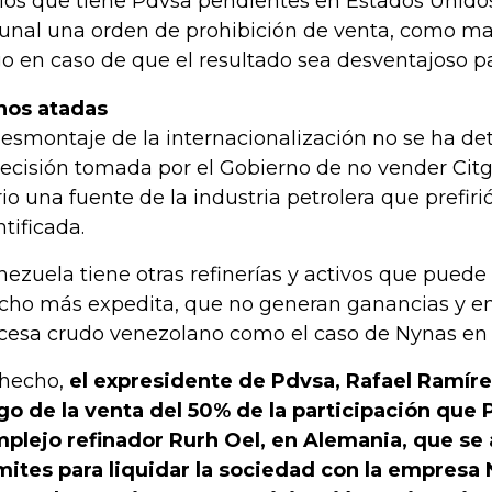
cios que tiene Pdvsa pendientes en Estados Unido
bunal una orden de prohibición de venta, como ma
o en caso de que el resultado sea desventajoso p
nos atadas
desmontaje de la internacionalización no se ha de
decisión tomada por el Gobierno de no vender Citg
rio una fuente de la industria petrolera que prefiri
ntificada.
nezuela tiene otras refinerías y activos que pued
ho más expedita, que no generan ganancias y en 
cesa crudo venezolano como el caso de Nynas en 
hecho,
el expresidente de Pdvsa, Rafael Ramírez
go de la venta del 50% de la participación que 
plejo refinador Rurh Oel, en Alemania, que se
mites para liquidar la sociedad con la empresa 