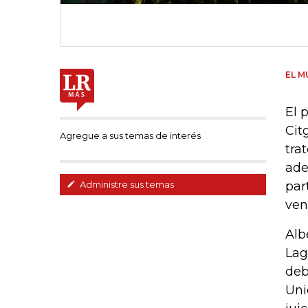
EL M
El 
Cit
Agregue a sus temas de interés
tra
ade
par
Administre sus temas
ven
Alb
Lag
deb
Uni