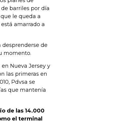
los planes de
de barriles por día
 que le queda a
, está amarrado a
ra desprenderse de
 su momento.
ro en Nueva Jersey y
on las primeras en
010, Pdvsa se
rías que mantenía
o de las 14.000
como el terminal