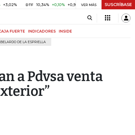
SUSCRÍBASE
%
10,34%
+0,10%
+0,98%
$ 416,96
+$ 0,05
+0,01%
DTF
UVR
VER MÁS
CAJA FUERTE
INDICADORES
INSIDE
BELARDO DE LA ESPRIELLA
an a Pdvsa venta
exterior”