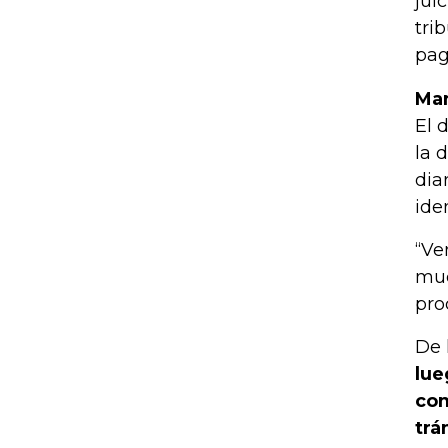
jui
tri
pag
Ma
El 
la 
dia
ide
“Ve
muc
pro
De 
lue
com
trá