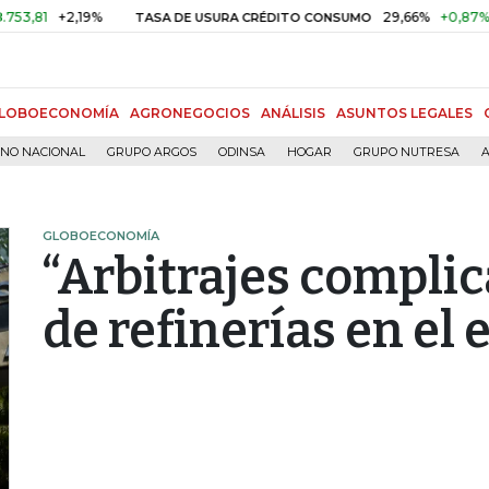
+2,19%
29,66%
+0,87%
+3,02
TASA DE USURA CRÉDITO CONSUMO
LOBOECONOMÍA
AGRONEGOCIOS
ANÁLISIS
ASUNTOS LEGALES
RNO NACIONAL
GRUPO ARGOS
ODINSA
HOGAR
GRUPO NUTRESA
A
GLOBOECONOMÍA
“Arbitrajes complic
de refinerías en el 