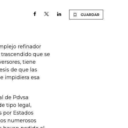
GUARDAR
mplejo refinador
r trascendido que se
versores, tiene
esis de que las
ue impidiera esa
ial de Pdvsa
 tipo legal,
s por Estados
 los numerosos