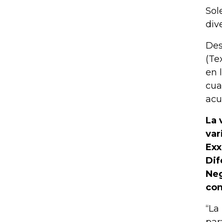
Sol
div
Des
(Te
en 
cua
acu
La 
var
Exx
Dif
Neg
con
“La