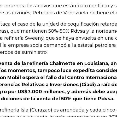
er enumera los activos que están bajo conflicto y s
ersas razones, Petróleos de Venezuela no tiene el 
taca el caso de la unidad de coquificación reta
xas), que mantienen 50%-50% Pdvsa y la norteamer
la refinería Sweeny, que se haya envuelta en un
l la empresa socia demandó a la estatal petrolera
erdos de suministro.
venta de la refinería Chalmette en Louisiana, a
ios momentos, tampoco luce expedita consider
on Mobil espera el fallo del Centro Internaciona
erencias Relativas a Inversiones (Ciadi) a raíz d
ro por US$7.000 millones, y además debe acep
diciones de la venta del 50% que tiene Pdvsa.
 refinería Isla (Curazao) es arrendada y cada cinco