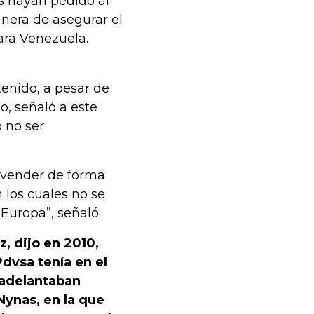
s hayan pedido al
nera de asegurar el
ara Venezuela.
tenido, a pesar de
o, señaló a este
ó no ser
e vender de forma
los cuales no se
Europa”, señaló.
, dijo en 2010,
Pdvsa tenía en el
 adelantaban
Nynas, en la que