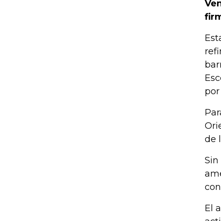
Ven
fir
Est
ref
bar
Esc
por 
Par
Ori
de 
Sin
ame
con
El 