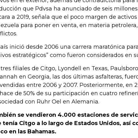
ivos en el exterior, además de contradictoria para 
ducción que Pdvsa ha anunciado de seis millones 
cara a 2019, señala que el poco margen de activos
ezuela para poner en venta, en materia petrolera
lictos.
país inició desde 2006 una carrera maratónica pa
tivos estratégicos” como fueron considerados en
 tres filiales de Citgo, Lyondell en Texas, Paulsbo
annah en Georgia, las dos últimas asfalteras, fuer
 vendidas entre 2006 y 2007. Posteriormente, en 2
hace de 50% de su participación en cuatro refine
sociedad con Ruhr Oel en Alemania.
bién se vendieron 4.000 estaciones de servici
 tenía Citgo a lo largo de Estados Unidos, así 
co en las Bahamas.