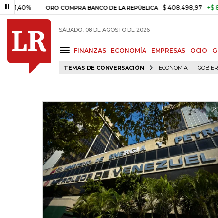
0%
$ 408.498,97
+$ 8.753,81
ORO COMPRA BANCO DE LA REPÚBLICA
SÁBADO, 08 DE AGOSTO DE 2026
FINANZAS
ECONOMÍA
EMPRESAS
OCIO
G
TEMAS DE CONVERSACIÓN
ECONOMÍA
GOBIE