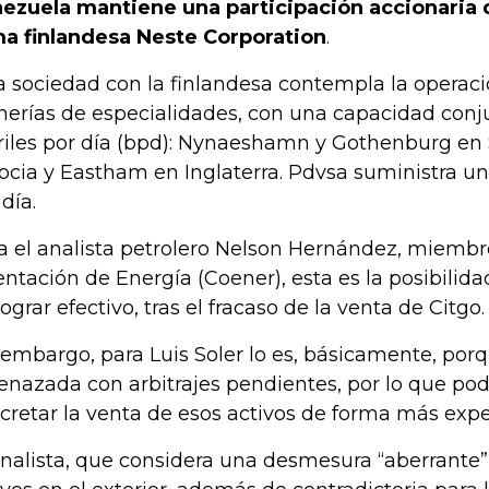
ezuela mantiene una participación accionaria 
ma finlandesa Neste Corporation
.
a sociedad con la finlandesa contempla la operaci
inerías de especialidades, con una capacidad conj
riles por día (bpd): Nynaeshamn y Gothenburg en
ocia y Eastham en Inglaterra. Pdvsa suministra un
día.
a el analista petrolero Nelson Hernández, miembr
entación de Energía (Coener), esta es la posibilid
lograr efectivo, tras el fracaso de la venta de Citgo.
 embargo, para Luis Soler lo es, básicamente, por
nazada con arbitrajes pendientes, por lo que pod
cretar la venta de esos activos de forma más expe
analista, que considera una desmesura “aberrante” 