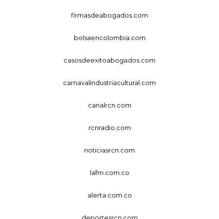
firmasdeabogados.com
bolsaencolombia.com
casosdeexitoabogados.com
carnavalindustriacultural.com
canalrcn.com
rcnradio.com
noticiasrcn.com
lafm.com.co
alerta.com.co
deportesrcn.com