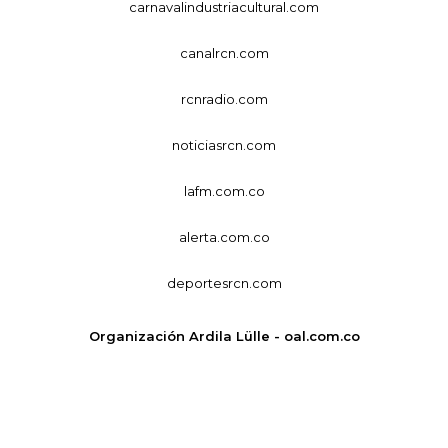
carnavalindustriacultural.com
canalrcn.com
rcnradio.com
noticiasrcn.com
lafm.com.co
alerta.com.co
deportesrcn.com
Organización Ardila Lülle - oal.com.co