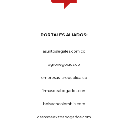
PORTALES ALIADOS:
asuntoslegales.com.co
agronegocios.co
empresas.larepublica.co
firmasdeabogados.com
bolsaencolombia.com
casosdeexitoabogados.com