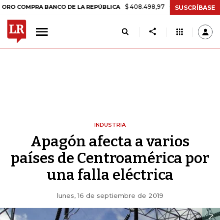
$ 408.498,97
+$ 8.753,81
+2,19%
MPRA BANCO DE LA REPÚBLICA
T
SUSCRÍBASE
INDUSTRIA
Apagón afecta a varios
países de Centroamérica por
una falla eléctrica
lunes, 16 de septiembre de 2019