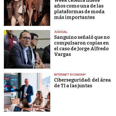
Week celebra nueve
años como una de las
plataformas de moda
más importantes
JUDICIAL
Sanguino señaló que no
compulsaron copias en
el caso de Jorge Alfredo
Vargas
INTERNET ECONOMY
Ciberseguridad: del área
de TI a las juntas