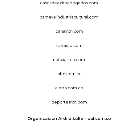
casosdeexitoabogados.com
carnavalindustriacultural.com
canalrcn.com
rcnradio.com
noticiasrcn.com
lafm.com.co
alerta.com.co
deportesrcn.com
Organización Ardila Lülle - oal.com.co