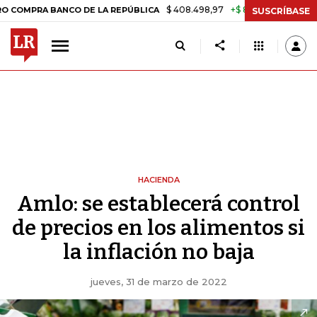
$ 408.498,97
+$ 8.753,81
+2,19%
A BANCO DE LA REPÚBLICA
TAS
SUSCRÍBASE
HACIENDA
Amlo: se establecerá control
de precios en los alimentos si
la inflación no baja
jueves, 31 de marzo de 2022