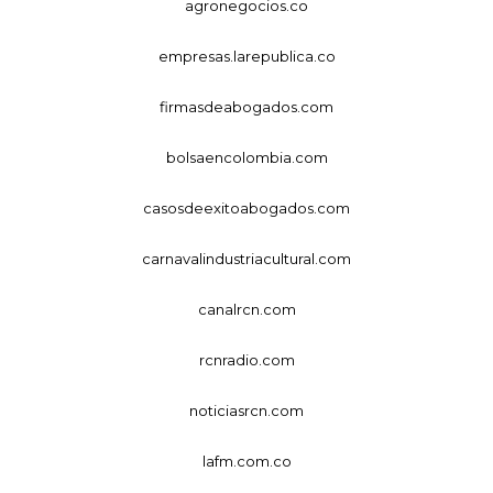
agronegocios.co
empresas.larepublica.co
firmasdeabogados.com
bolsaencolombia.com
casosdeexitoabogados.com
carnavalindustriacultural.com
canalrcn.com
rcnradio.com
noticiasrcn.com
lafm.com.co