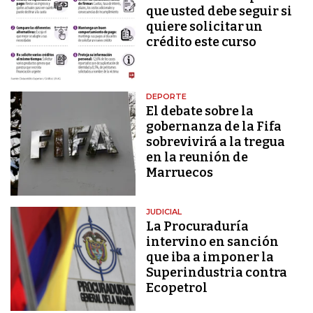
que usted debe seguir si
quiere solicitar un
crédito este curso
DEPORTE
El debate sobre la
gobernanza de la Fifa
sobrevivirá a la tregua
en la reunión de
Marruecos
JUDICIAL
La Procuraduría
intervino en sanción
que iba a imponer la
Superindustria contra
Ecopetrol