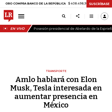
$ 408.498,97
+$ 8.753,81
+2,19%
 COMPRA BANCO DE LA REPÚBLICA
SUSCRÍBASE
EN VIVO
Posesión presidencial de Abelardo de la Espriell
TRANSPORTE
Amlo hablará con Elon
Musk, Tesla interesada en
aumentar presencia en
México