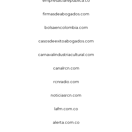
empresas.larepublica.co
firmasdeabogados.com
bolsaencolombia.com
casosdeexitoabogados.com
carnavalindustriacultural.com
canalrcn.com
rcnradio.com
noticiasrcn.com
lafm.com.co
alerta.com.co